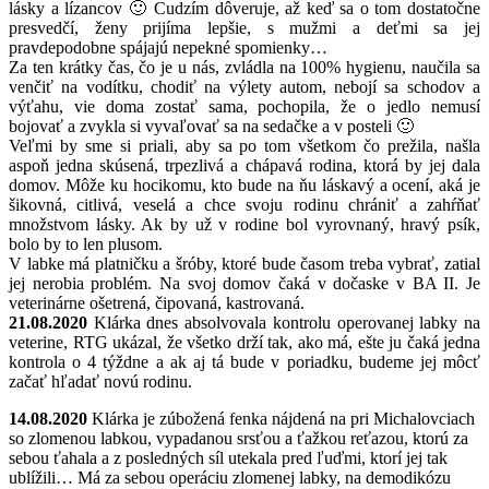
lásky a lízancov 🙂 Cudzím dôveruje, až keď sa o tom dostatočne
presvedčí, ženy prijíma lepšie, s mužmi a deťmi sa jej
pravdepodobne spájajú nepekné spomienky…
Za ten krátky čas, čo je u nás, zvládla na 100% hygienu, naučila sa
venčiť na vodítku, chodiť na výlety autom, nebojí sa schodov a
výťahu, vie doma zostať sama, pochopila, že o jedlo nemusí
bojovať a zvykla si vyvaľovať sa na sedačke a v posteli 🙂
Veľmi by sme si priali, aby sa po tom všetkom čo prežila, našla
aspoň jedna skúsená, trpezlivá a chápavá rodina, ktorá by jej dala
domov. Môže ku hocikomu, kto bude na ňu láskavý a ocení, aká je
šikovná, citlivá, veselá a chce svoju rodinu chrániť a zahŕňať
množstvom lásky. Ak by už v rodine bol vyrovnaný, hravý psík,
bolo by to len plusom.
V labke má platničku a šróby, ktoré bude časom treba vybrať, zatial
jej nerobia problém. Na svoj domov čaká v dočaske v BA II. Je
veterinárne ošetrená, čipovaná, kastrovaná.
21.08.2020
Klárka dnes absolvovala kontrolu operovanej labky na
veterine, RTG ukázal, že všetko drží tak, ako má, ešte ju čaká jedna
kontrola o 4 týždne a ak aj tá bude v poriadku, budeme jej môcť
začať hľadať novú rodinu.
14.08.2020
Klárka je zúbožená fenka nájdená na pri Michalovciach
so zlomenou labkou, vypadanou srsťou a ťažkou reťazou, ktorú za
sebou ťahala a z posledných síl utekala pred ľuďmi, ktorí jej tak
ublížili… Má za sebou operáciu zlomenej labky, na demodikózu