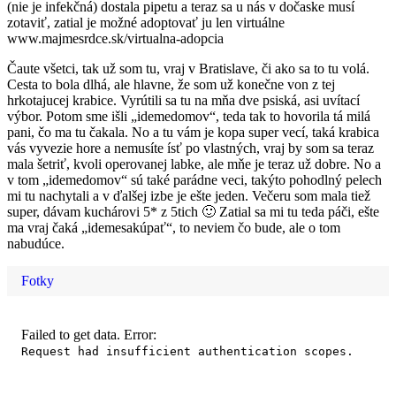
(nie je infekčná) dostala pipetu a teraz sa u nás v dočaske musí
zotaviť, zatial je možné adoptovať ju len virtuálne
www.majmesrdce.sk/virtualna-adopcia
Čaute všetci, tak už som tu, vraj v Bratislave, či ako sa to tu volá.
Cesta to bola dlhá, ale hlavne, že som už konečne von z tej
hrkotajucej krabice. Vyrútili sa tu na mňa dve psiská, asi uvítací
výbor. Potom sme išli „idemedomov“, teda tak to hovorila tá milá
pani, čo ma tu čakala. No a tu vám je kopa super vecí, taká krabica
vás vyvezie hore a nemusíte ísť po vlastných, vraj by som sa teraz
mala šetriť, kvoli operovanej labke, ale mňe je teraz už dobre. No a
v tom „idemedomov“ sú také parádne veci, takýto pohodlný pelech
mi tu nachytali a v ďalšej izbe je ešte jeden. Večeru som mala tiež
super, dávam kuchárovi 5* z 5tich 🙂 Zatial sa mi tu teda páči, ešte
ma vraj čaká „idemesakúpať“, to neviem čo bude, ale o tom
nabudúce.
Fotky
Failed to get data. Error:
Request had insufficient authentication scopes.