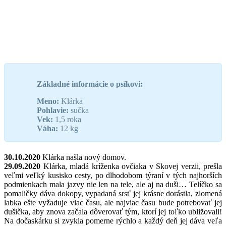
Základné informácie o psíkovi:
Meno:
Klárka
Pohlavie:
sučka
Vek:
1,5 roka
Váha:
12 kg
30.10.2020
Klárka našla nový domov.
29.09.2020
Klárka, mladá kríženka ovčiaka v Skovej verzii, prešla
veľmi veľký kusisko cesty, po dlhodobom týraní v tých najhorších
podmienkach mala jazvy nie len na tele, ale aj na duši… Telíčko sa
pomaličky dáva dokopy, vypadaná srsť jej krásne dorástla, zlomená
labka ešte vyžaduje viac času, ale najviac času bude potrebovať jej
dušička, aby znova začala dôverovať tým, ktorí jej toľko ubližovali!
Na dočaskárku si zvykla pomerne rýchlo a každý deň jej dáva veľa