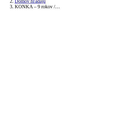
Domov hľadajú
KONKA – 9 rokov /…