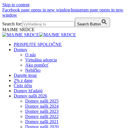
Skip to content
Facebook page opens in new window
Instagram page opens in new
window
Search for:
Search Button
MAJME SRDCE
PRISPEJTE SPOLOČNE
Domov
O nás
Virtuálna adopcia
Ako pomôcť
Nebíčko
Darujte teraz
2% z dane
Číslo účtu
Domov hľadajú
Domov našli 2026
Domov našli 2025
Domov našli 2024
Domov našli 2023
Domov našli 2022
Domov našli 2021
Domov našli 2020