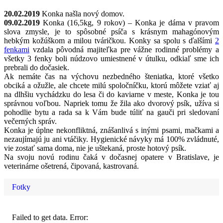
20.02.2019
Konka našla nový domov.
09.02.2019
Konka (16,5kg, 9 rokov) – Konka je dáma v pravom
slova zmysle, je to spôsobné psíča s krásnym mahagónovým
hebkým kožúškom a milou tváričkou. Konky sa spolu s ďalšími
2
fenkami
vzdala pôvodná majiteľka pre vážne rodinné problémy a
všetky 3 fenky boli núdzovo umiestnené v útulku, odkiaľ sme ich
prebrali do dočasiek.
Ak nemáte čas na výchovu nezbedného šteniatka, ktoré všetko
obciká a ožužle, ale chcete milú spoločníčku, ktorú môžete vziať aj
na dlhšiu vychádzku do lesa či do kaviarne v meste, Konka je tou
správnou voľbou. Napriek tomu že žila ako dvorový psík, užíva si
pohodlie bytu a rada sa k Vám bude túliť na gauči pri sledovaní
večerných správ.
Konka je úplne nekonfliktná, znášanlivá s inými psami, mačkami a
nezaujímajú ju ani vtáčiky. Hygienické návyky má 100% zvládnuté,
vie zostať sama doma, nie je uštekaná, proste hotový psík.
Na svoju novú rodinu čaká v dočasnej opatere v Bratislave, je
veterinárne ošetrená, čipovaná, kastrovaná.
Fotky
Failed to get data. Error: