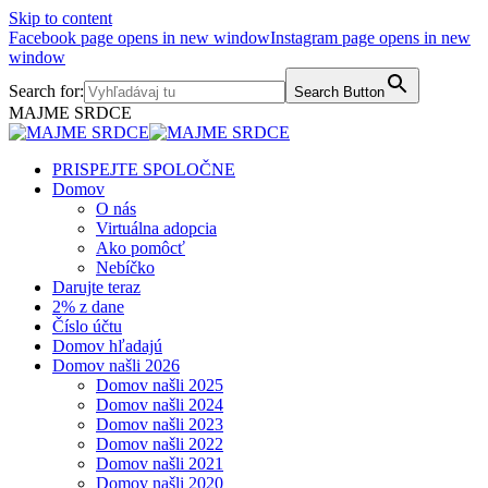
Skip to content
Facebook page opens in new window
Instagram page opens in new
window
Search for:
Search Button
MAJME SRDCE
PRISPEJTE SPOLOČNE
Domov
O nás
Virtuálna adopcia
Ako pomôcť
Nebíčko
Darujte teraz
2% z dane
Číslo účtu
Domov hľadajú
Domov našli 2026
Domov našli 2025
Domov našli 2024
Domov našli 2023
Domov našli 2022
Domov našli 2021
Domov našli 2020