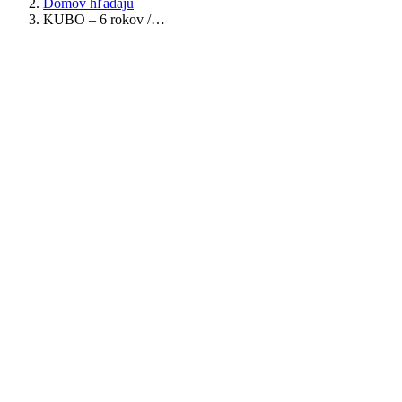
Domov hľadajú
KUBO – 6 rokov /…