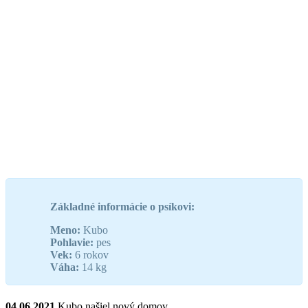
Základné informácie o psíkovi:
Meno:
Kubo
Pohlavie:
pes
Vek:
6 rokov
Váha:
14 kg
04.06.2021
Kubo našiel nový domov.