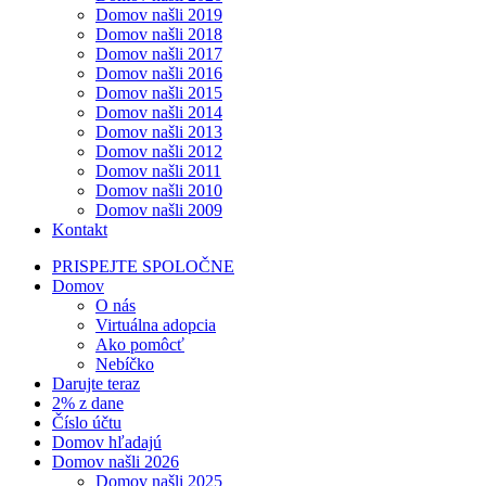
Domov našli 2019
Domov našli 2018
Domov našli 2017
Domov našli 2016
Domov našli 2015
Domov našli 2014
Domov našli 2013
Domov našli 2012
Domov našli 2011
Domov našli 2010
Domov našli 2009
Kontakt
PRISPEJTE SPOLOČNE
Domov
O nás
Virtuálna adopcia
Ako pomôcť
Nebíčko
Darujte teraz
2% z dane
Číslo účtu
Domov hľadajú
Domov našli 2026
Domov našli 2025