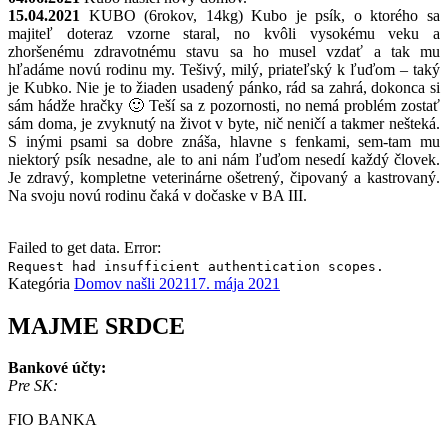
15.04.2021
KUBO (6rokov, 14kg) Kubo je psík, o ktorého sa
majiteľ doteraz vzorne staral, no kvôli vysokému veku a
zhoršenému zdravotnému stavu sa ho musel vzdať a tak mu
hľadáme novú rodinu my. Tešivý, milý, priateľský k ľuďom – taký
je Kubko. Nie je to žiaden usadený pánko, rád sa zahrá, dokonca si
sám hádže hračky 🙂 Teší sa z pozornosti, no nemá problém zostať
sám doma, je zvyknutý na život v byte, nič neničí a takmer nešteká.
S inými psami sa dobre znáša, hlavne s fenkami, sem-tam mu
niektorý psík nesadne, ale to ani nám ľuďom nesedí každý človek.
Je zdravý, kompletne veterinárne ošetrený, čipovaný a kastrovaný.
Na svoju novú rodinu čaká v dočaske v BA III.
Failed to get data. Error:
Request had insufficient authentication scopes.
Kategória
Domov našli 2021
17. mája 2021
MAJME SRDCE
Bankové účty:
Pre SK:
FIO BANKA