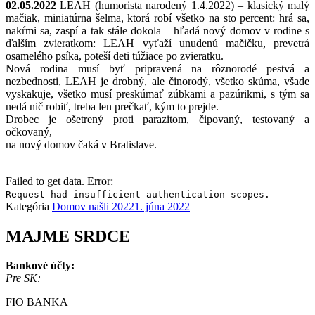
02.05.2022
LEAH (humorista narodený 1.4.2022) – klasický malý
mačiak, miniatúrna šelma, ktorá robí všetko na sto percent: hrá sa,
nakŕmi sa, zaspí a tak stále dokola – hľadá nový domov v rodine s
ďalším zvieratkom: LEAH vyťaží unudenú mačičku, prevetrá
osamelého psíka, poteší deti túžiace po zvieratku.
Nová rodina musí byť pripravená na rôznorodé pestvá a
nezbednosti, LEAH je drobný, ale činorodý, všetko skúma, všade
vyskakuje, všetko musí preskúmať zúbkami a pazúrikmi, s tým sa
nedá nič robiť, treba len prečkať, kým to prejde.
Drobec je ošetrený proti parazitom, čipovaný, testovaný a
očkovaný,
na nový domov čaká v Bratislave.
Failed to get data. Error:
Request had insufficient authentication scopes.
Kategória
Domov našli 2022
1. júna 2022
MAJME SRDCE
Bankové účty:
Pre SK:
FIO BANKA