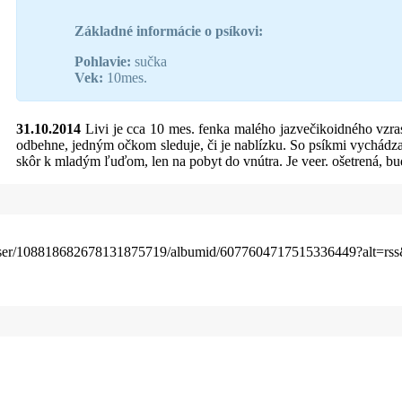
Základné informácie o psíkovi:
Pohlavie:
sučka
Vek:
10mes.
31.10.2014
Livi je cca 10 mes. fenka malého jazvečikoidného vzrast
odbehne, jedným očkom sleduje, či je nablízku. So psíkmi vychádza
skôr k mladým ľuďom, len na pobyt do vnútra. Je veer. ošetrená, bu
ase/user/108818682678131875719/albumid/6077604717515336449?alt=r