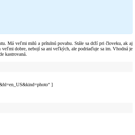
u. Má veľmi milú a prítulnú povahu. Stále sa drží pri človeku, ak aj
 veľmi dobre, nebojí sa ani veľkých, ale podriaďuje sa im. Vhodná je
de kastrovaná.
ss&hl=en_US&kind=photo“ ]