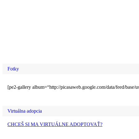
Fotky
[pe2-gallery album=“http://picasaweb.google.com/data/feed/b
Virtuálna adopcia
CHCEŠ SI MA VIRTUÁLNE ADOPTOVAŤ?