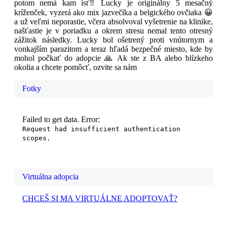
potom nemá kam ísť‼️Lucky je originálny 5 mesačný
kríženček, vyzerá ako mix jazvečíka a belgického ovčiaka 😀
a už veľmi neporastie, včera absolvoval vyšetrenie na klinike,
našťastie je v poriadku a okrem stresu nemal tento otresný
zážitok následky. Lucky bol ošetrený proti vnútornym a
vonkajším parazitom a teraz hľadá bezpečné miesto, kde by
mohol počkať do adopcie 🙏 Ak ste z BA alebo blízkeho
okolia a chcete pomôcť, ozvite sa nám
Fotky
Failed to get data. Error:
Request had insufficient authentication
scopes.
Virtuálna adopcia
CHCEŠ SI MA VIRTUÁLNE ADOPTOVAŤ?