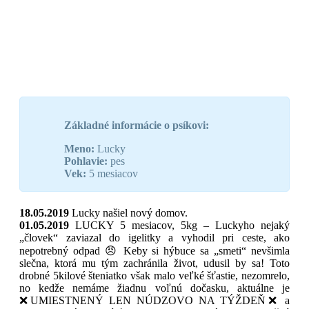
Základné informácie o psíkovi:
Meno:
Lucky
Pohlavie:
pes
Vek:
5 mesiacov
18.05.2019
Lucky našiel nový domov.
01.05.2019
LUCKY 5 mesiacov, 5kg – Luckyho nejaký
„človek“ zaviazal do igelitky a vyhodil pri ceste, ako
nepotrebný odpad 😠 Keby si hýbuce sa „smeti“ nevšimla
slečna, ktorá mu tým zachránila život, udusil by sa! Toto
drobné 5kilové šteniatko však malo veľké šťastie, nezomrelo,
no kedže nemáme žiadnu voľnú dočasku, aktuálne je
❌UMIESTNENÝ LEN NÚDZOVO NA TÝŽDEŇ❌ a