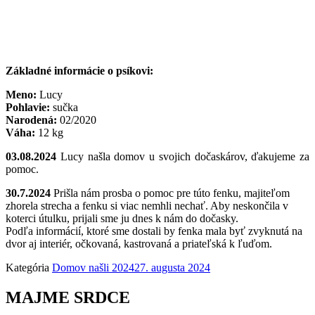
Základné informácie o psíkovi:
Meno:
Lucy
Pohlavie:
sučka
Narodená:
02/2020
Váha:
12 kg
03.08.2024
Lucy našla domov u svojich dočaskárov, ďakujeme za
pomoc.
30.7.2024
Prišla nám prosba o pomoc pre túto fenku, majiteľom
zhorela strecha a fenku si viac nemhli nechať. Aby neskončila v
koterci útulku, prijali sme ju dnes k nám do dočasky.
Podľa informácií, ktoré sme dostali by fenka mala byť zvyknutá na
dvor aj interiér, očkovaná, kastrovaná a priateľská k ľuďom.
Kategória
Domov našli 2024
27. augusta 2024
MAJME SRDCE