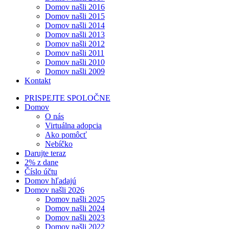
Domov našli 2016
Domov našli 2015
Domov našli 2014
Domov našli 2013
Domov našli 2012
Domov našli 2011
Domov našli 2010
Domov našli 2009
Kontakt
PRISPEJTE SPOLOČNE
Domov
O nás
Virtuálna adopcia
Ako pomôcť
Nebíčko
Darujte teraz
2% z dane
Číslo účtu
Domov hľadajú
Domov našli 2026
Domov našli 2025
Domov našli 2024
Domov našli 2023
Domov našli 2022