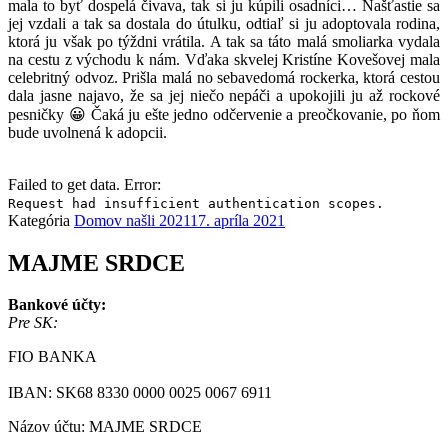
mala to byť dospelá čivava, tak si ju kúpili osadníci… Našťastie sa
jej vzdali a tak sa dostala do útulku, odtiaľ si ju adoptovala rodina,
ktorá ju však po týždni vrátila. A tak sa táto malá smoliarka vydala
na cestu z východu k nám. Vďaka skvelej Kristíne Kovešovej mala
celebritný odvoz. Prišla malá no sebavedomá rockerka, ktorá cestou
dala jasne najavo, že sa jej niečo nepáči a upokojili ju až rockové
pesničky 😀 Čaká ju ešte jedno odčervenie a preočkovanie, po ňom
bude uvolnená k adopcii.
Failed to get data. Error:
Request had insufficient authentication scopes.
Kategória
Domov našli 2021
17. apríla 2021
MAJME SRDCE
Bankové účty:
Pre SK:
FIO BANKA
IBAN: SK68 8330 0000 0025 0067 6911
Názov účtu: MAJME SRDCE