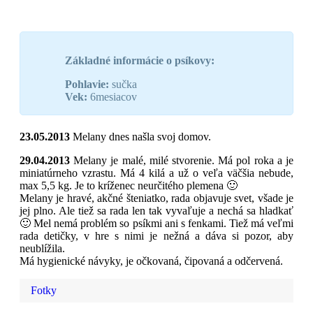
Základné informácie o psíkovy:
Pohlavie:
sučka
Vek:
6mesiacov
23.05.2013
Melany dnes našla svoj domov.
29.04.2013
Melany je malé, milé stvorenie. Má pol roka a je
miniatúrneho vzrastu. Má 4 kilá a už o veľa väčšia nebude,
max 5,5 kg. Je to kríženec neurčitého plemena 🙂
Melany je hravé, akčné šteniatko, rada objavuje svet, všade je
jej plno. Ale tiež sa rada len tak vyvaľuje a nechá sa hladkať
🙂 Mel nemá problém so psíkmi ani s fenkami. Tiež má veľmi
rada detičky, v hre s nimi je nežná a dáva si pozor, aby
neublížila.
Má hygienické návyky, je očkovaná, čipovaná a odčervená.
Fotky