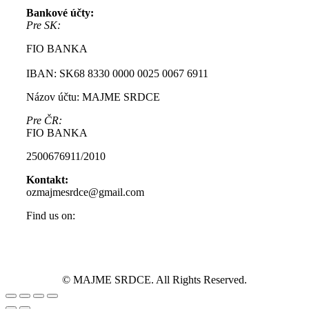
Bankové účty:
Pre SK:
FIO BANKA
IBAN: SK68 8330 0000 0025 0067 6911
Názov účtu: MAJME SRDCE
Pre ČR:
FIO BANKA
2500676911/2010
Kontakt:
ozmajmesrdce@gmail.com
Find us on:
Facebook
Instagram
page
page
opens
opens
in
in
© MAJME SRDCE. All Rights Reserved.
new
new
Go
window
window
to