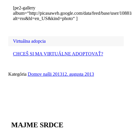
[pe2-gallery
album=“http://picasaweb.google.com/data/feed/base/user/1
alt=rss&hl=en_US&kind=photo“ ]
Virtuálna adopcia
CHCEŠ SI MA VIRTUÁLNE ADOPTOVAŤ?
Kategória
Domov našli 2013
12. augusta 2013
MAJME SRDCE