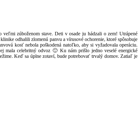
 veľmi zúboženom stave. Deti v osade ju hádzali o zem! Utrápené
 klinike odhalili zlomenú panvu a vírusové ochorenie, ktoré spôsobuje
panvová kosť nebola poškodená natoľko, aby si vyžadovala operáciu.
ej mala celebritný odvoz 🙂 Ku nám prišlo jedno veselé energické
ežime. Keď sa úplne zotaví, bude potrebovať trvalý domov. Zatiaľ je