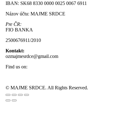
IBAN: SK68 8330 0000 0025 0067 6911
Názov účtu: MAJME SRDCE
Pre ČR:
FIO BANKA
2500676911/2010
Kontakt:
ozmajmesrdce@gmail.com
Find us on:
Facebook
Instagram
page
page
© MAJME SRDCE. All Rights Reserved.
opens
opens
Go
in
in
to
new
new
Top
window
window