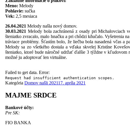
Základné informácie o psíkovi:
Meno:
Melody
Pohlavie:
sučka
Vek:
2,5 mesiaca
26.04.2021
Melody našla nový domov.
30.03.2021
Melody bola zachránená z osady pri Michalovciach vo
šteniatko zvracalo, malo hnačku a pri chôdzi kňučalo. Vyšetrenia na
tráviace problémy. Šťastím bolo, že liečba bola nasadená včas a 
Melody sa zo všetkého dostala a vďaka skvelej Kristíne Kovešov
šteniatko, ktoré bude náročné udržať ďalšie 3 týždne v kľudovom r
možné ju adoptovať len virtuálne.
Failed to get data. Error:
Request had insufficient authentication scopes.
Kategória
Domov našli 2021
17. apríla 2021
MAJME SRDCE
Bankové účty:
Pre SK:
FIO BANKA