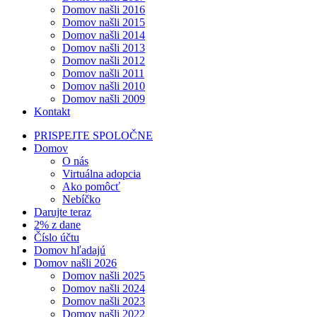
Domov našli 2016
Domov našli 2015
Domov našli 2014
Domov našli 2013
Domov našli 2012
Domov našli 2011
Domov našli 2010
Domov našli 2009
Kontakt
PRISPEJTE SPOLOČNE
Domov
O nás
Virtuálna adopcia
Ako pomôcť
Nebíčko
Darujte teraz
2% z dane
Číslo účtu
Domov hľadajú
Domov našli 2026
Domov našli 2025
Domov našli 2024
Domov našli 2023
Domov našli 2022