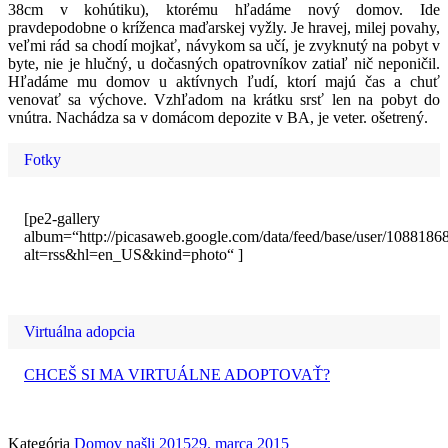
38cm v kohútiku), ktorému hľadáme nový domov. Ide
pravdepodobne o kríženca maďarskej vyžly. Je hravej, milej povahy,
veľmi rád sa chodí mojkať, návykom sa učí, je zvyknutý na pobyt v
byte, nie je hlučný, u dočasných opatrovníkov zatiaľ nič neponičil.
Hľadáme mu domov u aktívnych ľudí, ktorí majú čas a chuť
venovať sa výchove. Vzhľadom na krátku srsť len na pobyt do
vnútra. Nachádza sa v domácom depozite v BA, je veter. ošetrený.
Fotky
[pe2-gallery
album=“http://picasaweb.google.com/data/feed/base/user/1088
alt=rss&hl=en_US&kind=photo“ ]
Virtuálna adopcia
CHCEŠ SI MA VIRTUÁLNE ADOPTOVAŤ?
Kategória
Domov našli 2015
29. marca 2015