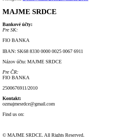
MAJME SRDCE
Bankové účty:
Pre SK:
FIO BANKA
IBAN: SK68 8330 0000 0025 0067 6911
Názov účtu: MAJME SRDCE
Pre ČR:
FIO BANKA
2500676911/2010
Kontakt:
ozmajmesrdce@gmail.com
Find us on:
Facebook
Instagram
page
page
© MAJME SRDCE. All Rights Reserved.
opens
opens