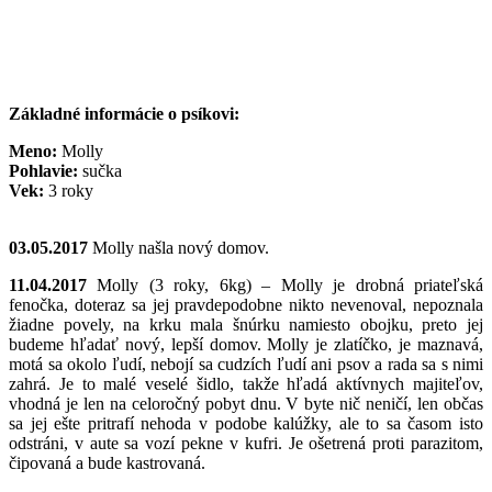
Základné informácie o psíkovi:
Meno:
Molly
Pohlavie:
sučka
Vek:
3 roky
03.05.2017
Molly našla nový domov.
11.04.2017
Molly (3 roky, 6kg) – Molly je drobná priateľská
fenočka, doteraz sa jej pravdepodobne nikto nevenoval, nepoznala
žiadne povely, na krku mala šnúrku namiesto obojku, preto jej
budeme hľadať nový, lepší domov. Molly je zlatíčko, je maznavá,
motá sa okolo ľudí, nebojí sa cudzích ľudí ani psov a rada sa s nimi
zahrá. Je to malé veselé šidlo, takže hľadá aktívnych majiteľov,
vhodná je len na celoročný pobyt dnu. V byte nič neničí, len občas
sa jej ešte pritrafí nehoda v podobe kalúžky, ale to sa časom isto
odstráni, v aute sa vozí pekne v kufri. Je ošetrená proti parazitom,
čipovaná a bude kastrovaná.