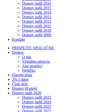
Domov našli 2016
Domov našli 2015
Domov našli 2014
Domov našli 2013
Domov našli 2012
Domov našli 2011
Domov našli 2010
Domov našli 2009
Kontakt
PRISPEJTE SPOLOČNE
Domov
O nás
Virtuálna adopcia
Ako pomôcť
Nebíčko
Darujte teraz
2% z dane
Číslo účtu
Domov hľadajú
Domov našli 2026
Domov našli 2025
Domov našli 2024
Domov našli 2023
Domov našli 2022