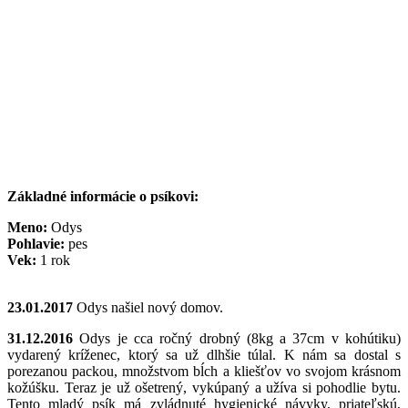
Základné informácie o psíkovi:
Meno:
Odys
Pohlavie:
pes
Vek:
1 rok
23.01.2017
Odys našiel nový domov.
31.12.2016
Odys je cca ročný drobný (8kg a 37cm v kohútiku)
vydarený kríženec, ktorý sa už dlhšie túlal. K nám sa dostal s
porezanou packou, množstvom bĺch a kliešťov vo svojom krásnom
kožúšku. Teraz je už ošetrený, vykúpaný a užíva si pohodlie bytu.
Tento mladý psík má zvládnuté hygienické návyky, priateľskú,