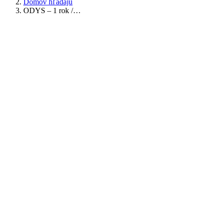
Domov hľadajú
ODYS – 1 rok /…