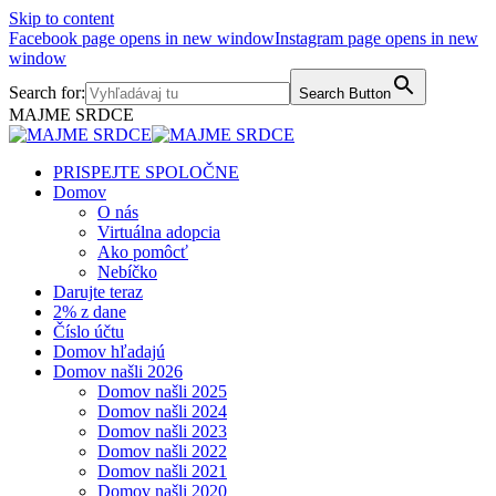
Skip to content
Facebook page opens in new window
Instagram page opens in new
window
Search for:
Search Button
MAJME SRDCE
PRISPEJTE SPOLOČNE
Domov
O nás
Virtuálna adopcia
Ako pomôcť
Nebíčko
Darujte teraz
2% z dane
Číslo účtu
Domov hľadajú
Domov našli 2026
Domov našli 2025
Domov našli 2024
Domov našli 2023
Domov našli 2022
Domov našli 2021
Domov našli 2020