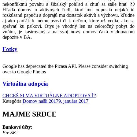
nekonfliktnú povahu a šibalský pohľad a chuť sa stále hrať 🙂
Hľadá domov u aktívnych ľudí, ktorí mu odpustia nejakú tú
rozkúsanú papuču a doprajú mu dostatok aktivít a výchovu, kľudne
aj ako parťák k inému psovi či k deťom, ktoré už vedia, ako sa
správať ku psíkovi. Otys je vhodný len na celoročný pobyt do
vnútra, je kastrovaný a na svoj nový domov čaká v domácom
depozite v BA.
Fotky
Google has deprecated the Picasa API. Please consider switching
over to Google Photos
Virtuálna adopcia
CHCEŠ SI MA VIRTUÁLNE ADOPTOVAŤ?
Kategória
Domov našli 2017
9. januára 2017
MAJME SRDCE
Bankové účty:
Pre SK: