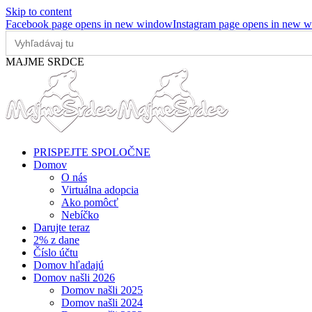
Skip to content
Facebook page opens in new window
Instagram page opens in new 
Search
for:
MAJME SRDCE
PRISPEJTE SPOLOČNE
Domov
O nás
Virtuálna adopcia
Ako pomôcť
Nebíčko
Darujte teraz
2% z dane
Číslo účtu
Domov hľadajú
Domov našli 2026
Domov našli 2025
Domov našli 2024