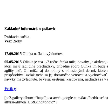
Základné informácie o psíkovi:
Pohlavie:
sučka
Vek:
2roky
17.09.2015
Olinka našla nový domov.
05.05.2015
Olinka je cca 1-2 ročná fenka milej povahy, je aktívna
ktorí majú radi dlhé prechádzky, prípadne šport. Olinka im bude
agility atď. Oli môže aj do rodiny s odrastenými deťmi, ktoré
prispôsobivá, avšak treba sa jej dostatočne venovať a vychovávať
návyky má zvládnuté. Je veter. ošetrená, kastrovaná, nachádza sa
Fotky
[pe2-gallery album=“http://picasaweb.google.com/data/feed/bas
alt=rss&hl=en_US&kind=photo“ ]