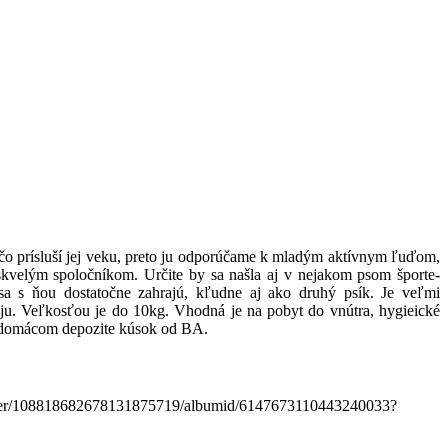
, čo prísluší jej veku, preto ju odporúčame k mladým aktívnym ľuďom,
 skvelým spoločníkom. Určite by sa našla aj v nejakom psom športe-
 sa s ňou dostatočne zahrajú, kľudne aj ako druhý psík. Je veľmi
 ju. Veľkosťou je do 10kg. Vhodná je na pobyt do vnútra, hygieické
 v domácom depozite kúsok od BA.
e/user/108818682678131875719/albumid/6147673110443240033?