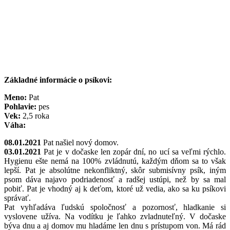
Základné informácie o psíkovi:
Meno:
Pat
Pohlavie:
pes
Vek:
2,5 roka
Váha:
08.01.2021
Pat našiel nový domov.
03.01.2021
Pat je v dočaske len zopár dní, no ucí sa veľmi rýchlo.
Hygienu ešte nemá na 100% zvládnutú, každým dňom sa to však
lepší. Pat je absolútne nekonfliktný, skôr submisívny psík, iným
psom dáva najavo podriadenosť a radšej ustúpi, než by sa mal
pobiť. Pat je vhodný aj k deťom, ktoré už vedia, ako sa ku psíkovi
správať.
Pat vyhľadáva ľudskú spoločnosť a pozornosť, hladkanie si
vyslovene užíva. Na vodítku je ľahko zvladnuteľný. V dočaske
býva dnu a aj domov mu hladáme len dnu s prístupom von. Má rád