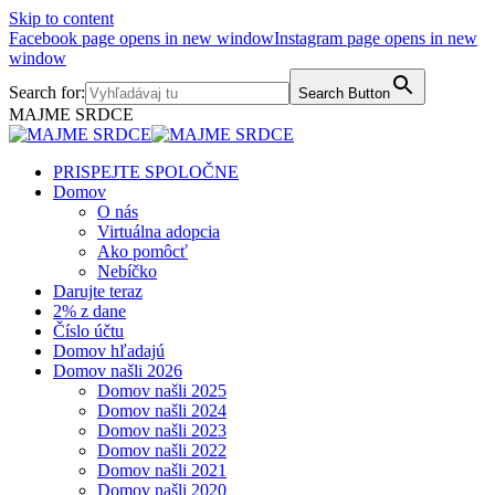
Skip to content
Facebook page opens in new window
Instagram page opens in new
window
Search for:
Search Button
MAJME SRDCE
PRISPEJTE SPOLOČNE
Domov
O nás
Virtuálna adopcia
Ako pomôcť
Nebíčko
Darujte teraz
2% z dane
Číslo účtu
Domov hľadajú
Domov našli 2026
Domov našli 2025
Domov našli 2024
Domov našli 2023
Domov našli 2022
Domov našli 2021
Domov našli 2020