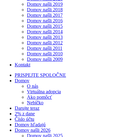
Domov našli 2019
Domov našli 2018
Domov našli 2017
Domov našli 2016
Domov našli 2015
Domov našli 2014
Domov našli 2013
Domov našli 2012
Domov našli 2011
Domov našli 2010
Domov našli 2009
Kontakt
PRISPEJTE SPOLOČNE
Domov
O nás
Virtuálna adopcia
Ako pomôcť
Nebíčko
Darujte teraz
2% z dane
Číslo účtu
Domov hľadajú
Domov našli 2026
Domov našli 2025