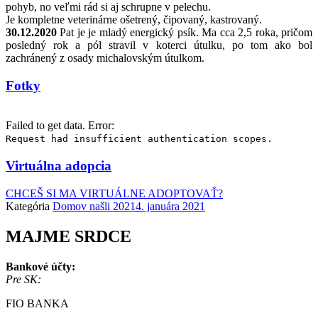
pohyb, no veľmi rád si aj schrupne v pelechu.
Je kompletne veterinárne ošetrený, čipovaný, kastrovaný.
30.12.2020
Pat je je mladý energický psík. Ma cca 2,5 roka, pričom
posledný rok a pól stravil v koterci útulku, po tom ako bol
zachránený z osady michalovským útulkom.
Fotky
Failed to get data. Error:
Request had insufficient authentication scopes.
Virtuálna adopcia
CHCEŠ SI MA VIRTUÁLNE ADOPTOVAŤ?
Kategória
Domov našli 2021
4. januára 2021
MAJME SRDCE
Bankové účty:
Pre SK:
FIO BANKA