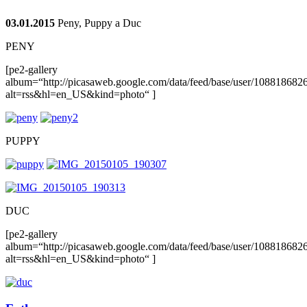
03.01.2015
Peny, Puppy a Duc
PENY
[pe2-gallery
album=“http://picasaweb.google.com/data/feed/base/user/108818
alt=rss&hl=en_US&kind=photo“ ]
PUPPY
DUC
[pe2-gallery
album=“http://picasaweb.google.com/data/feed/base/user/108818
alt=rss&hl=en_US&kind=photo“ ]