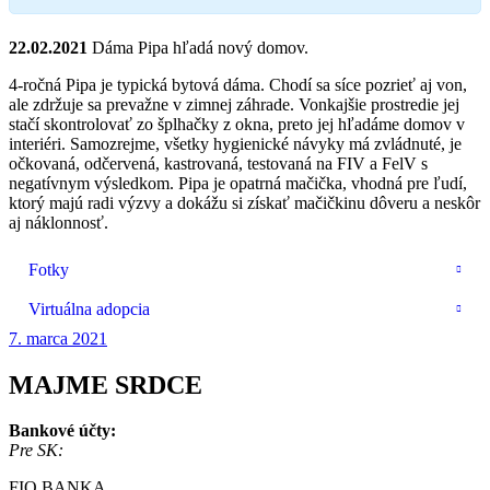
22.02.2021
Dáma Pipa hľadá nový domov.
4-ročná Pipa je typická bytová dáma. Chodí sa síce pozrieť aj von,
ale zdržuje sa prevažne v zimnej záhrade. Vonkajšie prostredie jej
stačí skontrolovať zo šplhačky z okna, preto jej hľadáme domov v
interiéri. Samozrejme, všetky hygienické návyky má zvládnuté, je
očkovaná, odčervená, kastrovaná, testovaná na FIV a FelV s
negatívnym výsledkom. Pipa je opatrná mačička, vhodná pre ľudí,
ktorý majú radi výzvy a dokážu si získať mačičkinu dôveru a neskôr
aj náklonnosť.
Fotky
Virtuálna adopcia
7. marca 2021
MAJME SRDCE
Bankové účty:
Pre SK:
FIO BANKA