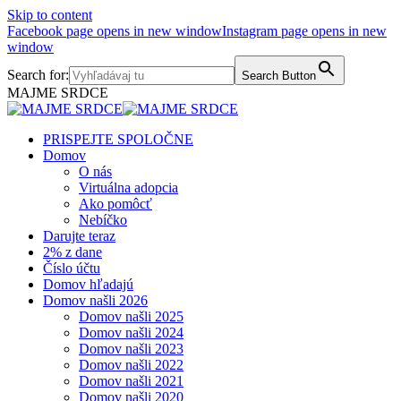
Skip to content
Facebook page opens in new window
Instagram page opens in new
window
Search for:
Search Button
MAJME SRDCE
PRISPEJTE SPOLOČNE
Domov
O nás
Virtuálna adopcia
Ako pomôcť
Nebíčko
Darujte teraz
2% z dane
Číslo účtu
Domov hľadajú
Domov našli 2026
Domov našli 2025
Domov našli 2024
Domov našli 2023
Domov našli 2022
Domov našli 2021
Domov našli 2020