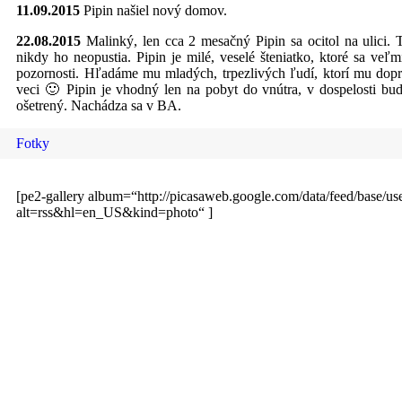
11.09.2015
Pipin našiel nový domov.
22.08.2015
Malinký, len cca 2 mesačný Pipin sa ocitol na ulici.
nikdy ho neopustia. Pipin je milé, veselé šteniatko, ktoré sa veľ
pozornosti. Hľadáme mu mladých, trpezlivých ľudí, ktorí mu dop
veci 🙂 Pipin je vhodný len na pobyt do vnútra, v dospelosti bud
ošetrený. Nachádza sa v BA.
Fotky
[pe2-gallery album=“http://picasaweb.google.com/data/feed/bas
alt=rss&hl=en_US&kind=photo“ ]