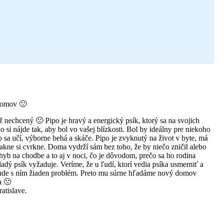
domov 🙁
ž nechcený 🙁 Pipo je hravý a energický psík, ktorý sa na svojich
 si nájde tak, aby bol vo vašej blízkosti. Bol by ideálny pre niekoho
o sa učí, výborne behá a skáče. Pipo je zvyknutý na život v byte, má
ľakne si cvrkne. Doma vydrží sám bez toho, že by niečo zničil alebo
ohyb na chodbe a to aj v noci, čo je dôvodom, prečo sa ho rodina
ladý psík vyžaduje. Veríme, že u ľudí, ktorí vedia psíka usmerniť a
bude s ním žiaden problém. Preto mu súrne hľadáme nový domov
a 🙁
atislave.