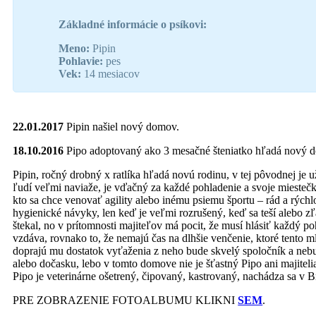
Základné informácie o psíkovi:
Meno:
Pipin
Pohlavie:
pes
Vek:
14 mesiacov
22.01.2017
Pipin našiel nový domov.
18.10.2016
Pipo adoptovaný ako 3 mesačné šteniatko hľadá nový 
Pipin, ročný drobný x ratlíka hľadá novú rodinu, v tej pôvodnej je u
ľudí veľmi naviaže, je vďačný za každé pohladenie a svoje miestečko
kto sa chce venovať agility alebo inému psiemu športu – rád a rýchl
hygienické návyky, len keď je veľmi rozrušený, keď sa teší alebo z
štekal, no v prítomnosti majiteľov má pocit, že musí hlásiť každý p
vzdáva, rovnako to, že nemajú čas na dlhšie venčenie, ktoré tento m
doprajú mu dostatok vyťaženia z neho bude skvelý spoločník a ne
alebo dočasku, lebo v tomto domove nie je šťastný Pipo ani majiteli
Pipo je veterinárne ošetrený, čipovaný, kastrovaný, nachádza sa v Br
PRE ZOBRAZENIE FOTOALBUMU KLIKNI
SEM
.