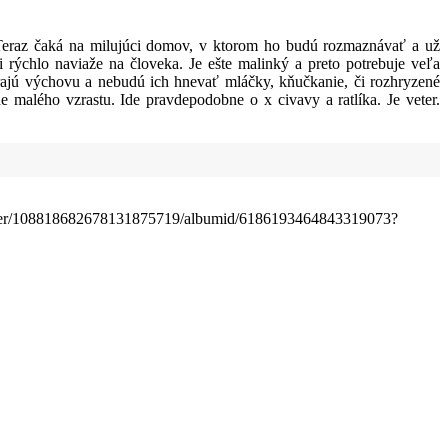
 Teraz čaká na milujúci domov, v ktorom ho budú rozmaznávať a už
mi rýchlo naviaže na človeka. Je ešte malinký a preto potrebuje veľa
rajú výchovu a nebudú ich hnevať mláčky, kňučkanie, či rozhryzené
e malého vzrastu. Ide pravdepodobne o x civavy a ratlíka. Je veter.
e/user/108818682678131875719/albumid/6186193464843319073?