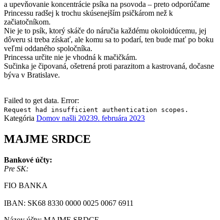
a upevňovanie koncentrácie psíka na psovoda – preto odporúčame
Princessu radšej k trochu skúsenejším psičkárom než k
začiatočníkom.
Nie je to psík, ktorý skáče do náručia každému okoloidúcemu, jej
dôveru si treba získať, ale komu sa to podarí, ten bude mať po boku
veľmi oddaného spoločníka.
Princessa určite nie je vhodná k mačičkám.
Sučinka je čipovaná, ošetrená proti parazitom a kastrovaná, dočasne
býva v Bratislave.
Failed to get data. Error:
Request had insufficient authentication scopes.
Kategória
Domov našli 2023
9. februára 2023
MAJME SRDCE
Bankové účty:
Pre SK:
FIO BANKA
IBAN: SK68 8330 0000 0025 0067 6911
Názov účtu: MAJME SRDCE