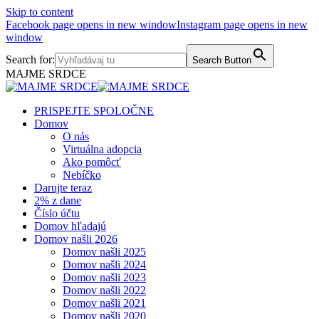
Skip to content
Facebook page opens in new window
Instagram page opens in new
window
Search for:
Search Button
MAJME SRDCE
PRISPEJTE SPOLOČNE
Domov
O nás
Virtuálna adopcia
Ako pomôcť
Nebíčko
Darujte teraz
2% z dane
Číslo účtu
Domov hľadajú
Domov našli 2026
Domov našli 2025
Domov našli 2024
Domov našli 2023
Domov našli 2022
Domov našli 2021
Domov našli 2020