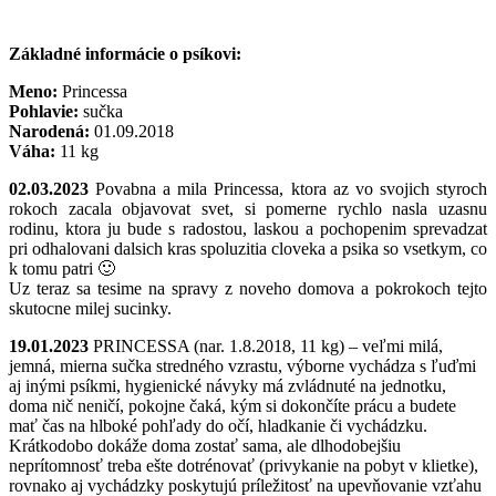
Základné informácie o psíkovi:
Meno:
Princessa
Pohlavie:
sučka
Narodená:
01.09.2018
Váha:
11 kg
02.03.2023
Povabna a mila Princessa, ktora az vo svojich styroch
rokoch zacala objavovat svet, si pomerne rychlo nasla uzasnu
rodinu, ktora ju bude s radostou, laskou a pochopenim sprevadzat
pri odhalovani dalsich kras spoluzitia cloveka a psika so vsetkym, co
k tomu patri 🙂
Uz teraz sa tesime na spravy z noveho domova a pokrokoch tejto
skutocne milej sucinky.
19.01.2023
PRINCESSA (nar. 1.8.2018, 11 kg) – veľmi milá,
jemná, mierna sučka stredného vzrastu, výborne vychádza s ľuďmi
aj inými psíkmi, hygienické návyky má zvládnuté na jednotku,
doma nič neničí, pokojne čaká, kým si dokončíte prácu a budete
mať čas na hlboké pohľady do očí, hladkanie či vychádzku.
Krátkodobo dokáže doma zostať sama, ale dlhodobejšiu
neprítomnosť treba ešte dotrénovať (privykanie na pobyt v klietke),
rovnako aj vychádzky poskytujú príležitosť na upevňovanie vzťahu