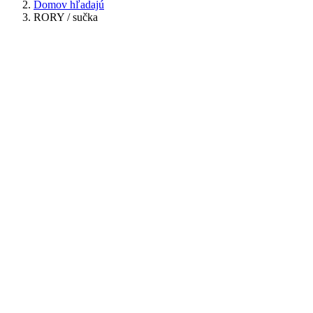
Domov hľadajú
RORY / sučka