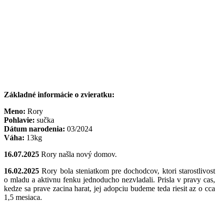
Základné informácie o zvieratku:
Meno:
Rory
Pohlavie:
sučka
Dátum narodenia:
03/2024
Váha:
13kg
16.07.2025
Rory našla nový domov.
16.02.2025
Rory bola steniatkom pre dochodcov, ktori starostlivost
o mladu a aktivnu fenku jednoducho nezvladali. Prisla v pravy cas,
kedze sa prave zacina harat, jej adopciu budeme teda riesit az o cca
1,5 mesiaca.