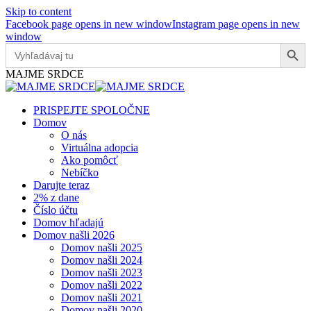
Skip to content
Facebook page opens in new window
Instagram page opens in new
window
Search Button
Search
for:
MAJME SRDCE
PRISPEJTE SPOLOČNE
Domov
O nás
Virtuálna adopcia
Ako pomôcť
Nebíčko
Darujte teraz
2% z dane
Číslo účtu
Domov hľadajú
Domov našli 2026
Domov našli 2025
Domov našli 2024
Domov našli 2023
Domov našli 2022
Domov našli 2021
Domov našli 2020