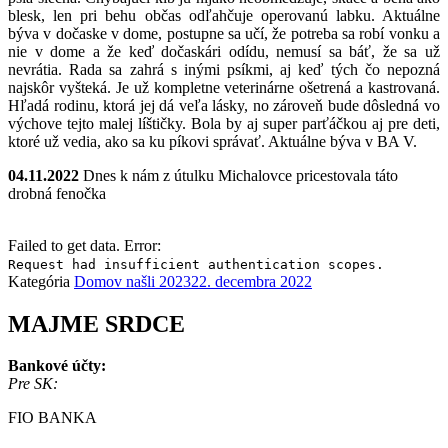
blesk, len pri behu občas odľahčuje operovanú labku. Aktuálne
býva v dočaske v dome, postupne sa učí, že potreba sa robí vonku a
nie v dome a že keď dočaskári odídu, nemusí sa báť, že sa už
nevrátia. Rada sa zahrá s inými psíkmi, aj keď tých čo nepozná
najskôr vyšteká. Je už kompletne veterinárne ošetrená a kastrovaná.
Hľadá rodinu, ktorá jej dá veľa lásky, no zároveň bude dôsledná vo
výchove tejto malej líštičky. Bola by aj super parťáčkou aj pre deti,
ktoré už vedia, ako sa ku píkovi správať. Aktuálne býva v BA V.
04.11.2022
Dnes k nám z útulku Michalovce pricestovala táto
drobná fenočka
Failed to get data. Error:
Request had insufficient authentication scopes.
Kategória
Domov našli 2023
22. decembra 2022
MAJME SRDCE
Bankové účty:
Pre SK:
FIO BANKA