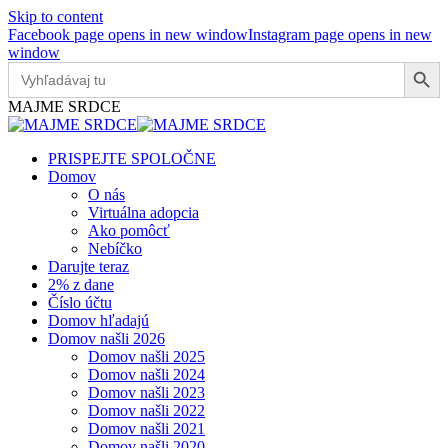
Skip to content
Facebook page opens in new window
Instagram page opens in new
window
Search Button
Search
for:
MAJME SRDCE
PRISPEJTE SPOLOČNE
Domov
O nás
Virtuálna adopcia
Ako pomôcť
Nebíčko
Darujte teraz
2% z dane
Číslo účtu
Domov hľadajú
Domov našli 2026
Domov našli 2025
Domov našli 2024
Domov našli 2023
Domov našli 2022
Domov našli 2021
Domov našli 2020