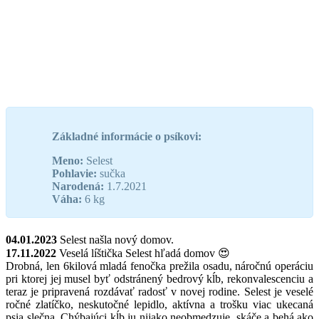
Základné informácie o psíkovi:
Meno:
Selest
Pohlavie:
sučka
Narodená:
1.7.2021
Váha:
6 kg
04.01.2023
Selest našla nový domov.
17.11.2022
Veselá líštička Selest hľadá domov 😍
Drobná, len 6kilová mladá fenočka prežila osadu, náročnú operáciu
pri ktorej jej musel byť odstránený bedrový kĺb, rekonvalescenciu a
teraz je pripravená rozdávať radosť v novej rodine. Selest je veselé
ročné zlatíčko, neskutočné lepidlo, aktívna a trošku viac ukecaná
psia slečna. Chýbajúci kĺb ju nijako neobmedzuje, skáče a behá ako