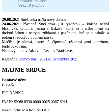
Pohlavie:
mačička
Vek:
10 týždňov
29.08.2021
Snežienka našla nový domov.
24.06.2021
Pôvabná Snežienka (10 týždňov) – krásna nežná
bláznivka, prítulná, jemná a láskavá, ktorá sa v mihu mení na
drobnú šelmu s ostrými zúbkami a pazúrikmi, hrá sa a naháňa a
potom s radosťou vyplieni misku.
Mačička je zdravá, testovaná, čipovaná, ošetrená proti parazitom,
bude očkovaná.
Na nový domov čaká v dočaske v Bratislave.
Kategória
Domov našli 2021
20. septembra 2021
MAJME SRDCE
Bankové účty:
Pre SK:
FIO BANKA
IBAN: SK68 8330 0000 0025 0067 6911
Názov účtu: MAJME SRDCE