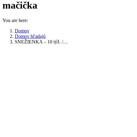
mačička
You are here:
Domov
Domov hľadajú
SNEŽIENKA – 10 týž. /…