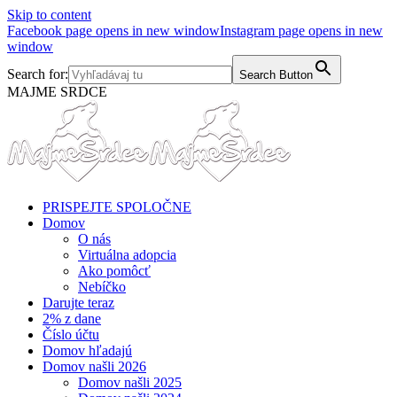
Skip to content
Facebook page opens in new window
Instagram page opens in new
window
Search for:
Search Button
MAJME SRDCE
PRISPEJTE SPOLOČNE
Domov
O nás
Virtuálna adopcia
Ako pomôcť
Nebíčko
Darujte teraz
2% z dane
Číslo účtu
Domov hľadajú
Domov našli 2026
Domov našli 2025