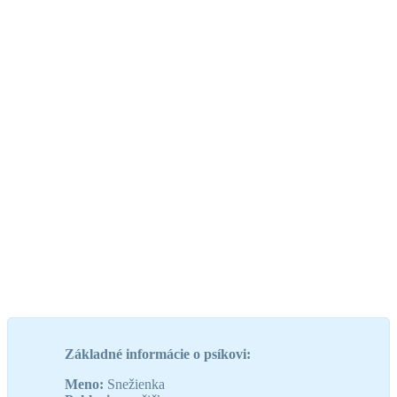
Základné informácie o psíkovi:
Meno:
Snežienka