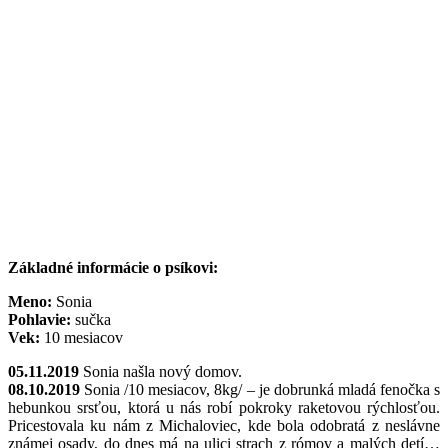
Základné informácie o psíkovi:
Meno:
Sonia
Pohlavie:
sučka
Vek:
10 mesiacov
05.11.2019
Sonia našla nový domov.
08.10.2019
Sonia /10 mesiacov, 8kg/ – je dobrunká mladá fenočka s
hebunkou srsťou, ktorá u nás robí pokroky raketovou rýchlosťou.
Pricestovala ku nám z Michaloviec, kde bola odobratá z neslávne
známej osady, do dnes má na ulici strach z rómov a malých detí…