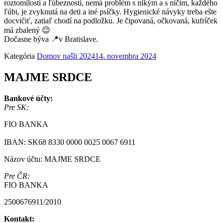
roztomilosti a ľúbeznosti, nemá problém s nikým a s ničím, každého
ľúbi, je zvyknutá na deti a iné psíčky. Hygienické návyky treba ešte
docvičiť, zatiaľ chodí na podložku. Je čipovaná, očkovaná, kufríček
má zbalený 😉
Dočasne býva 📍v Bratislave.
Kategória
Domov našli 2024
14. novembra 2024
MAJME SRDCE
Bankové účty:
Pre SK:
FIO BANKA
IBAN: SK68 8330 0000 0025 0067 6911
Názov účtu: MAJME SRDCE
Pre ČR:
FIO BANKA
2500676911/2010
Kontakt: