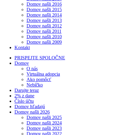
Domov našli 2016
Domov našli 2015
Domov našli 2014
Domov našli 2013
Domov našli 2012
Domov našli 2011
Domov našli 2010
Domov našli 2009
Kontakt
PRISPEJTE SPOLOČNE
Domov
O nás
Virtuálna adopcia
Ako pomôcť
Nebíčko
Darujte teraz
2% z dane
Číslo účtu
Domov hľadajú
Domov našli 2026
Domov našli 2025
Domov našli 2024
Domov našli 2023
Domov našli 2022