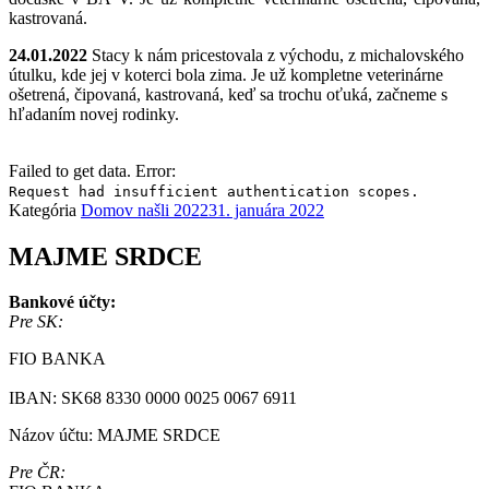
kastrovaná.
24.01.2022
Stacy k nám pricestovala z východu, z michalovského
útulku, kde jej v koterci bola zima. Je už kompletne veterinárne
ošetrená, čipovaná, kastrovaná, keď sa trochu oťuká, začneme s
hľadaním novej rodinky.
Failed to get data. Error:
Request had insufficient authentication scopes.
Kategória
Domov našli 2022
31. januára 2022
MAJME SRDCE
Bankové účty:
Pre SK:
FIO BANKA
IBAN: SK68 8330 0000 0025 0067 6911
Názov účtu: MAJME SRDCE
Pre ČR: