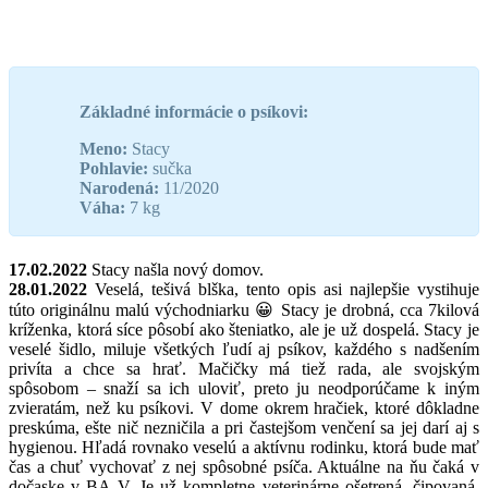
Základné informácie o psíkovi:
Meno:
Stacy
Pohlavie:
sučka
Narodená:
11/2020
Váha:
7 kg
17.02.2022
Stacy našla nový domov.
28.01.2022
Veselá, tešivá blška, tento opis asi najlepšie vystihuje
túto originálnu malú východniarku 😀 Stacy je drobná, cca 7kilová
kríženka, ktorá síce pôsobí ako šteniatko, ale je už dospelá. Stacy je
veselé šidlo, miluje všetkých ľudí aj psíkov, každého s nadšením
privíta a chce sa hrať. Mačičky má tiež rada, ale svojským
spôsobom – snaží sa ich uloviť, preto ju neodporúčame k iným
zvieratám, než ku psíkovi. V dome okrem hračiek, ktoré dôkladne
preskúma, ešte nič nezničila a pri častejšom venčení sa jej darí aj s
hygienou. Hľadá rovnako veselú a aktívnu rodinku, ktorá bude mať
čas a chuť vychovať z nej spôsobné psíča. Aktuálne na ňu čaká v
dočaske v BA V. Je už kompletne veterinárne ošetrená, čipovaná,