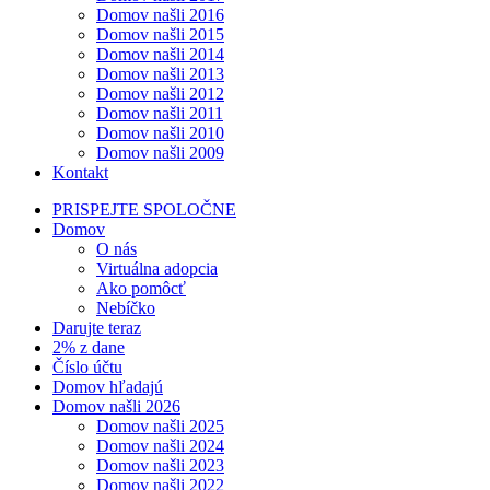
Domov našli 2016
Domov našli 2015
Domov našli 2014
Domov našli 2013
Domov našli 2012
Domov našli 2011
Domov našli 2010
Domov našli 2009
Kontakt
PRISPEJTE SPOLOČNE
Domov
O nás
Virtuálna adopcia
Ako pomôcť
Nebíčko
Darujte teraz
2% z dane
Číslo účtu
Domov hľadajú
Domov našli 2026
Domov našli 2025
Domov našli 2024
Domov našli 2023
Domov našli 2022