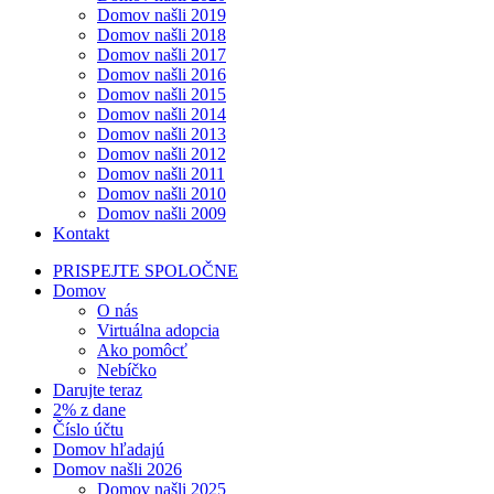
Domov našli 2019
Domov našli 2018
Domov našli 2017
Domov našli 2016
Domov našli 2015
Domov našli 2014
Domov našli 2013
Domov našli 2012
Domov našli 2011
Domov našli 2010
Domov našli 2009
Kontakt
PRISPEJTE SPOLOČNE
Domov
O nás
Virtuálna adopcia
Ako pomôcť
Nebíčko
Darujte teraz
2% z dane
Číslo účtu
Domov hľadajú
Domov našli 2026
Domov našli 2025