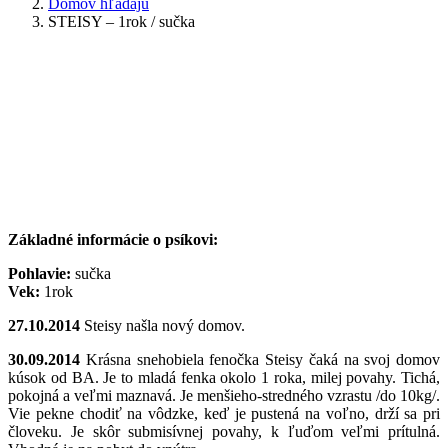
Domov hľadajú
STEISY – 1rok / sučka
Základné informácie o psíkovi:
Pohlavie:
sučka
Vek:
1rok
27.10.2014
Steisy našla nový domov.
30.09.2014
Krásna snehobiela fenočka Steisy čaká na svoj domov
kúsok od BA. Je to mladá fenka okolo 1 roka, milej povahy. Tichá,
pokojná a veľmi maznavá. Je menšieho-stredného vzrastu /do 10kg/.
Vie pekne chodiť na vôdzke, keď je pustená na voľno, drží sa pri
človeku. Je skôr submisívnej povahy, k ľuďom veľmi prítulná.