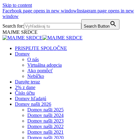
Skip to content
Facebook page opens in new window
Instagram page opens in new
window
Search for:
Search Button
MAJME SRDCE
PRISPEJTE SPOLOČNE
Domov
O nás
Virtuálna adopcia
Ako pomôcť
Nebíčko
Darujte teraz
2% z dane
Číslo účtu
Domov hľadajú
Domov našli 2026
Domov našli 2025
Domov našli 2024
Domov našli 2023
Domov našli 2022
Domov našli 2021
Domov našli 2020