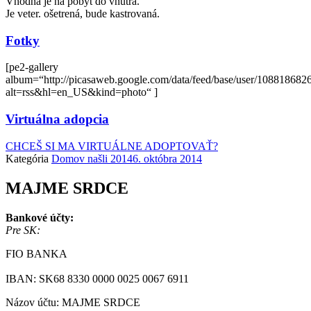
Vhodná je na pobyt do vnútra.
Je veter. ošetrená, bude kastrovaná.
Fotky
[pe2-gallery
album=“http://picasaweb.google.com/data/feed/base/user/108818
alt=rss&hl=en_US&kind=photo“ ]
Virtuálna adopcia
CHCEŠ SI MA VIRTUÁLNE ADOPTOVAŤ?
Kategória
Domov našli 2014
6. októbra 2014
MAJME SRDCE
Bankové účty:
Pre SK:
FIO BANKA
IBAN: SK68 8330 0000 0025 0067 6911
Názov účtu: MAJME SRDCE