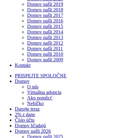
Domov našli 2019
Domov našli 2018
Domov našli 2017
Domov našli 2016
Domov našli 2015
Domov našli 2014
Domov našli 2013
Domov našli 2012
Domov našli 2011
Domov našli 2010
Domov našli 2009
Kontakt
PRISPEJTE SPOLOČNE
Domov
O nás
Virtuálna adopcia
Ako pomôcť
Nebíčko
Darujte teraz
2% z dane
Číslo účtu
Domov hľadajú
Domov našli 2026
Domov našli 2025