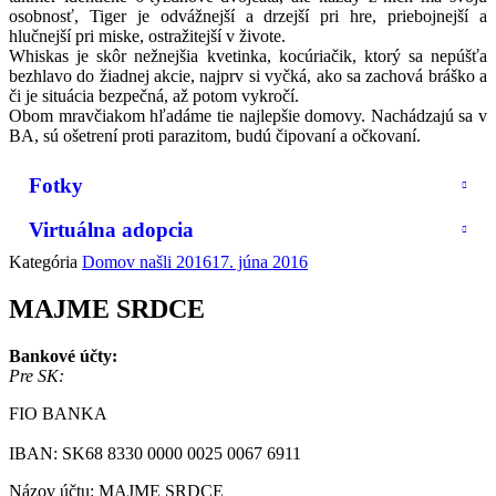
osobnosť, Tiger je odvážnejší a drzejší pri hre, priebojnejší a
hlučnejší pri miske, ostražitejší v živote.
Whiskas je skôr nežnejšia kvetinka, kocúriačik, ktorý sa nepúšťa
bezhlavo do žiadnej akcie, najprv si vyčká, ako sa zachová bráško a
či je situácia bezpečná, až potom vykročí.
Obom mravčiakom hľadáme tie najlepšie domovy. Nachádzajú sa v
BA, sú ošetrení proti parazitom, budú čipovaní a očkovaní.
Fotky
Virtuálna adopcia
Kategória
Domov našli 2016
17. júna 2016
MAJME SRDCE
Bankové účty:
Pre SK:
FIO BANKA
IBAN: SK68 8330 0000 0025 0067 6911
Názov účtu: MAJME SRDCE