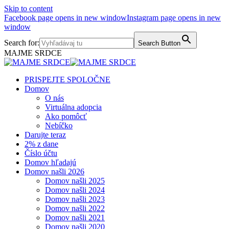
Skip to content
Facebook page opens in new window
Instagram page opens in new
window
Search for:
Search Button
MAJME SRDCE
PRISPEJTE SPOLOČNE
Domov
O nás
Virtuálna adopcia
Ako pomôcť
Nebíčko
Darujte teraz
2% z dane
Číslo účtu
Domov hľadajú
Domov našli 2026
Domov našli 2025
Domov našli 2024
Domov našli 2023
Domov našli 2022
Domov našli 2021
Domov našli 2020