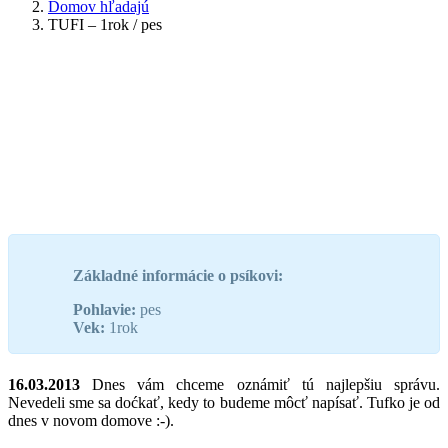
Domov hľadajú
TUFI – 1rok / pes
Základné informácie o psíkovi:
Pohlavie:
pes
Vek:
1rok
16.03.2013
Dnes vám chceme oznámiť tú najlepšiu správu.
Nevedeli sme sa doćkať, kedy to budeme môcť napísať. Tufko je od
dnes v novom domove :-).