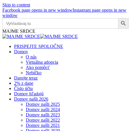
Skip to content
Facebook page opens in new window
Instagram page opens in new
window
Search Button
Search
for:
MAJME SRDCE
PRISPEJTE SPOLOČNE
Domov
O nás
Virtuálna adopcia
Ako pomôcť
Nebíčko
Darujte teraz
2% z dane
Číslo účtu
Domov hľadajú
Domov našli 2026
Domov našli 2025
Domov našli 2024
Domov našli 2023
Domov našli 2022
Domov našli 2021
Domov našli 2020