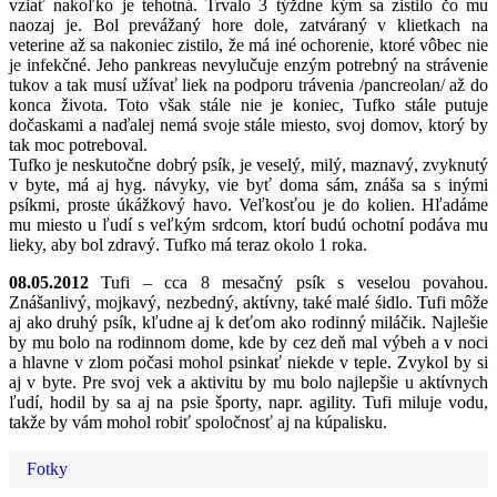
vziať nakoľko je tehotná. Trvalo 3 týždne kým sa zistilo čo mu
naozaj je. Bol prevážaný hore dole, zatváraný v klietkach na
veterine až sa nakoniec zistilo, že má iné ochorenie, ktoré vôbec nie
je infekčné. Jeho pankreas nevylučuje enzým potrebný na strávenie
tukov a tak musí užívať liek na podporu trávenia /pancreolan/ až do
konca života. Toto však stále nie je koniec, Tufko stále putuje
dočaskami a naďalej nemá svoje stále miesto, svoj domov, ktorý by
tak moc potreboval.
Tufko je neskutočne dobrý psík, je veselý, milý, maznavý, zvyknutý
v byte, má aj hyg. návyky, vie byť doma sám, znáša sa s inými
psíkmi, proste úkážkový havo. Veľkosťou je do kolien. Hľadáme
mu miesto u ľudí s veľkým srdcom, ktorí budú ochotní podáva mu
lieky, aby bol zdravý. Tufko má teraz okolo 1 roka.
08.05.2012
Tufi – cca 8 mesačný psík s veselou povahou.
Znášanlivý, mojkavý, nezbedný, aktívny, také malé śidlo. Tufi môže
aj ako druhý psík, kľudne aj k deťom ako rodinný miláčik. Najlešie
by mu bolo na rodinnom dome, kde by cez deň mal výbeh a v noci
a hlavne v zlom počasi mohol psinkať niekde v teple. Zvykol by si
aj v byte. Pre svoj vek a aktivitu by mu bolo najlepšie u aktívnych
ľudí, hodil by sa aj na psie športy, napr. agility. Tufi miluje vodu,
takže by vám mohol robiť spoločnosť aj na kúpalisku.
Fotky