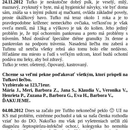
24.11.2012
Tufko je neskutočne dobrý psík, je veselý, milý,
maznavý, zvyknutý v byte, má aj hygienické návyky, vie byť doma
sám, znáša sa s inými psíkmi aj mačkami, ovláda základné povely,
proste úkážkový havo. Tufko má teraz okolo 1 roka a je to
pravdepodobne kríženec nemeckého ovčiaka, veľkosťou je však
oveľa menší, má 13kg a výškovo je tak do kolien. Jeho jediný
problém je, že trpí ochorením pankreasu a preto má problémy s
trávením. Musí dostávať špeciálne diétne granulky 3x denne a
pankreolan na podporu trávenia. Nasadená liečba mu zaberá a
Tufimu už netrčia všetky rebrá ako tomu bolo ešte nedávno.
Hľadáme mu miesto u ľudí s veľkým srdcom, ktorí budú ochotní
podáva mu lieky, aby bol zdravý.
Tufko je veter. ošetrený, čipovaný, kastrovaný.
Chceme sa veľmi pekne poďakovať všetkým, ktorí prispeli na
Tufkovi liečbu.
Vyzbieralo sa 123,71eur.
Mária J., Meri, Barbora Z., Jana S., Klaudia V., Veronika V.,
Henrieta P., Zuzana P., Barbora G., Eva H., Barbora V.,
ĎAKUJEME.
04.08.2012
Dnes sa začalo pre Tufiho nekonečné peklo 🙁 Už na
KS mal problém, extrémne pochudol a tak sa naša členka rozhodla
vziať ho do DO. Nakoľko mu však pri vyšetreniach určili zlú
diagnózu /leptospirózu-infekčné ochor./, kolegynka ho nemohla