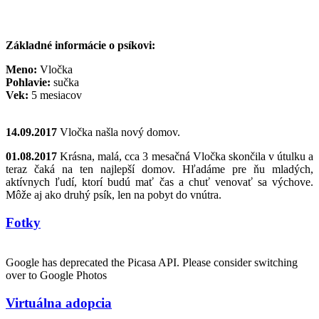
Základné informácie o psíkovi:
Meno:
Vločka
Pohlavie:
sučka
Vek:
5 mesiacov
14.09.2017
Vločka našla nový domov.
01.08.2017
Krásna, malá, cca 3 mesačná Vločka skončila v útulku a
teraz čaká na ten najlepší domov. Hľadáme pre ňu mladých,
aktívnych ľudí, ktorí budú mať čas a chuť venovať sa výchove.
Môže aj ako druhý psík, len na pobyt do vnútra.
Fotky
Google has deprecated the Picasa API. Please consider switching
over to Google Photos
Virtuálna adopcia