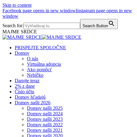
Skip to content
Facebook page opens in new window
Instagram page opens in new
window
Search for:
Search Button
MAJME SRDCE
PRISPEJTE SPOLOČNE
Domov
O nás
Virtuálna adopcia
Ako pomôcť
Nebíčko
Darujte teraz
2% z dane
Číslo účtu
Domov hľadajú
Domov našli 2026
Domov našli 2025
Domov našli 2024
Domov našli 2023
Domov našli 2022
Domov našli 2021
Domov našli 2020