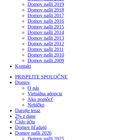
Domov našli 2019
Domov našli 2018
Domov našli 2017
Domov našli 2016
Domov našli 2015
Domov našli 2014
Domov našli 2013
Domov našli 2012
Domov našli 2011
Domov našli 2010
Domov našli 2009
Kontakt
PRISPEJTE SPOLOČNE
Domov
O nás
Virtuálna adopcia
Ako pomôcť
Nebíčko
Darujte teraz
2% z dane
Číslo účtu
Domov hľadajú
Domov našli 2026
Domov našli 2025