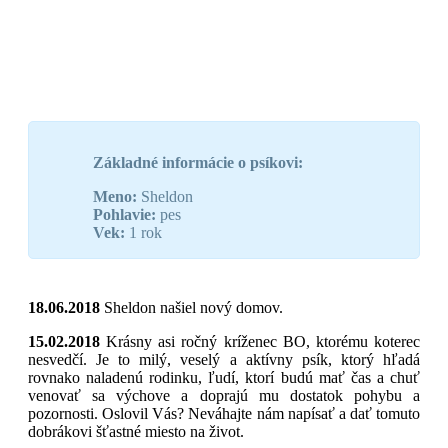
Základné informácie o psíkovi:
Meno:
Sheldon
Pohlavie:
pes
Vek:
1 rok
18.06.2018
Sheldon našiel nový domov.
15.02.2018
Krásny asi ročný kríženec BO, ktorému koterec
nesvedčí. Je to milý, veselý a aktívny psík, ktorý hľadá
rovnako naladenú rodinku, ľudí, ktorí budú mať čas a chuť
venovať sa výchove a doprajú mu dostatok pohybu a
pozornosti. Oslovil Vás? Neváhajte nám napísať a dať tomuto
dobrákovi šťastné miesto na život.