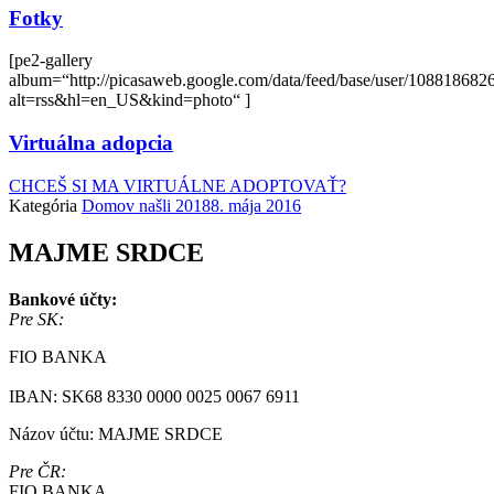
Fotky
[pe2-gallery
album=“http://picasaweb.google.com/data/feed/base/user/108818
alt=rss&hl=en_US&kind=photo“ ]
Virtuálna adopcia
CHCEŠ SI MA VIRTUÁLNE ADOPTOVAŤ?
Kategória
Domov našli 2018
8. mája 2016
MAJME SRDCE
Bankové účty:
Pre SK:
FIO BANKA
IBAN: SK68 8330 0000 0025 0067 6911
Názov účtu: MAJME SRDCE
Pre ČR:
FIO BANKA