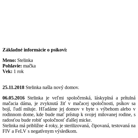
Základné informácie o psíkovi:
Meno:
Stelinka
Pohlavie:
mačka
Vek:
1 rok
25.11.2018
Stelinka našla nový domov.
06.05.2016
Stelinka je veľmi spoločenská, láskyplná a prítulná
mačacia dáma, je zvyknutá žiť v mačacej spoločnosti, psíkov sa
bojí, ľudí miluje. Hľadáme jej domov v byte s výbehom alebo v
rodinnom dome, kde bude mať prístup k svojej milovanej rodine, s
radosťou bude robiť spoločnosť ďalšej micke.
Stelinka má približne 4 roky, je sterilizovaná, čipovaná, testovaná na
FIV a FeLV s negatívnym výsledkom.