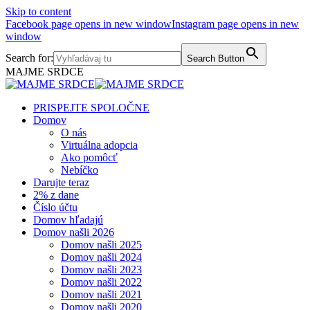
Skip to content
Facebook page opens in new window
Instagram page opens in new
window
Search for:
Search Button
MAJME SRDCE
PRISPEJTE SPOLOČNE
Domov
O nás
Virtuálna adopcia
Ako pomôcť
Nebíčko
Darujte teraz
2% z dane
Číslo účtu
Domov hľadajú
Domov našli 2026
Domov našli 2025
Domov našli 2024
Domov našli 2023
Domov našli 2022
Domov našli 2021
Domov našli 2020