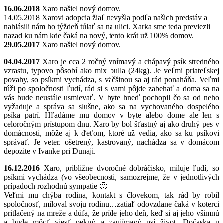
16.06.2018
Xaro našiel nový domov.
14.05.2018 Xarovi adopcia žiaľ nevyšla podľa našich predstáv a
nahlásili nám ho týždeň túlať sa na ulici. Xarka sme teda previezli
nazad ku nám kde čaká na nový, tento krát už 100% domov.
29.05.2017
Xaro našiel nový domov.
04.04.2017
Xaro je cca 2 ročný vnímavý a chápavý psík stredného
vzrastu, typovo pôsobí ako mix bulla (24kg). Je veľmi priateľskej
povahy, so psíkmi vychádza, s väčšinou sa aj rád ponaháňa. Veľmi
túži po spoločnosti ľudí, rád si s vami pôjde zabehať a doma sa na
vás bude neustále usmievať. V byte hneď pochopil čo sa od neho
vyžaduje a správa sa slušne, ako sa na vychovaného dospelého
psíka patrí. Hľadáme mu domov v byte alebo dome ale len s
celoročným prístupom dnu. Xaro by bol šťastný aj ako druhý pes v
domácnosti, môže aj k ďeťom, ktoré už vedia, ako sa ku psíkovi
správať. Je veter. ošetrený, kastrovaný, nachádza sa v domácom
depozite v Ivanke pri Dunaji.
16.12.2016
Xaro, približne dvoročné dobráčisko, miluje ľudí, so
psíkmi vychádza (vo všeobecnosti, samozrejme, že v jednotlivých
prípadoch rozhodnú sympatie 🙂
Veľmi mu chýba rodina, kontakt s človekom, tak rád by robil
spoločnosť, miloval svoju rodinu…zatiaľ odovzdane čaká v koterci
pritlačený na mreže a dúfa, že príde jeho deň, keď si aj jeho všimnú
a bude môcť viesť pekný a zaujímavý psí život. Dočaska u