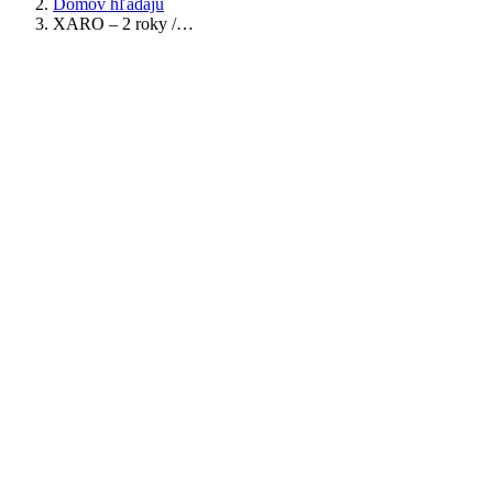
Domov hľadajú
XARO – 2 roky /…