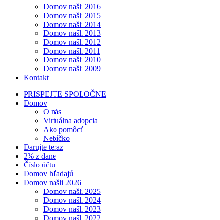
Domov našli 2016
Domov našli 2015
Domov našli 2014
Domov našli 2013
Domov našli 2012
Domov našli 2011
Domov našli 2010
Domov našli 2009
Kontakt
PRISPEJTE SPOLOČNE
Domov
O nás
Virtuálna adopcia
Ako pomôcť
Nebíčko
Darujte teraz
2% z dane
Číslo účtu
Domov hľadajú
Domov našli 2026
Domov našli 2025
Domov našli 2024
Domov našli 2023
Domov našli 2022