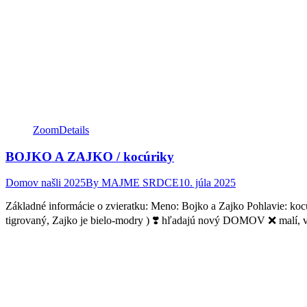
Zoom
Details
BOJKO A ZAJKO / kocúriky
Domov našli 2025
By
MAJME SRDCE
10. júla 2025
Základné informácie o zvieratku: Meno: Bojko a Zajko Pohlavie:
tigrovaný, Zajko je bielo-modry ) ❣️ hľadajú nový DOMOV ❌ malí, vypl
Facebook
Twitter
Pinterest
page
page
page
opens
opens
opens
in
in
in
new
new
new