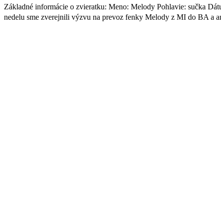
Základné informácie o zvieratku: Meno: Melody Pohlavie: sučka Dátu
nedelu sme zverejnili výzvu na prevoz fenky Melody z MI do BA a an
Facebook
Twitter
Pinterest
page
page
page
opens
opens
opens
in
in
in
new
new
new
window
window
window