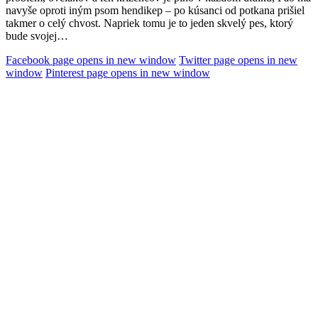
navyše oproti iným psom hendikep – po kúsanci od potkana prišiel
takmer o celý chvost. Napriek tomu je to jeden skvelý pes, ktorý
bude svojej…
Facebook page opens in new window
Twitter page opens in new
window
Pinterest page opens in new window