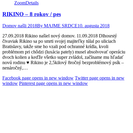
Zoom
Details
RIKINO – 8 rokov / pes
Domov našli 2018
By
MAJME SRDCE
10. augusta 2018
27.09.2018 Rikino našiel nový domov. 11.09.2018 Dlhosrstý
čivaviak Rikino sa po smrti svojej majiteľky túlal po uliciach
Bratislavy, takže sme ho vzali pod ochranné krídla, kvoli
problémom pri chôdzi (luxácia pately) musel absolvovať operáciu
dvoch kolien a keďže všetko super zvládol, začíname mu hľadať
novú rodinu ♥ Rikino je 2,5kilový 8ročný bezproblémový psík –
nenáročný,…
Facebook page opens in new window
Twitter page opens in new
window
Pinterest page opens in new window