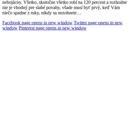
nebojácny. Všetko, skutočne všetko robí na 120 percent a rozhodne
nie je vhodný pre slabé povahy, všade musí byť prvý, keď Vám
niečo spadne z ruky, nikdy sa nezohnete…
Facebook page opens in new window
Twitter page opens in new
window
Pinterest page opens in new window