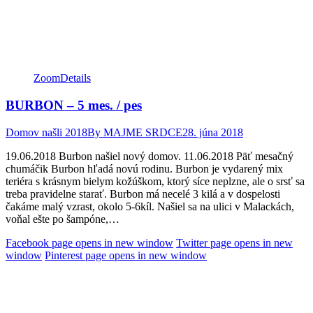
Zoom
Details
BURBON – 5 mes. / pes
Domov našli 2018
By
MAJME SRDCE
28. júna 2018
19.06.2018 Burbon našiel nový domov. 11.06.2018 Päť mesačný
chumáčik Burbon hľadá novú rodinu. Burbon je vydarený mix
teriéra s krásnym bielym kožúškom, ktorý síce neplzne, ale o srsť sa
treba pravidelne starať. Burbon má necelé 3 kilá a v dospelosti
čakáme malý vzrast, okolo 5-6kíl. Našiel sa na ulici v Malackách,
voňal ešte po šampóne,…
Facebook page opens in new window
Twitter page opens in new
window
Pinterest page opens in new window