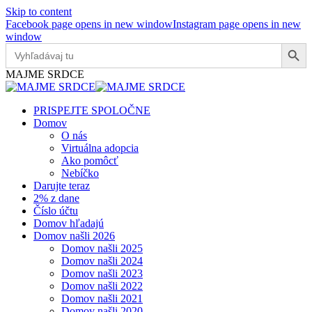
Skip to content
Facebook page opens in new window
Instagram page opens in new
window
Search Button
Search
for:
MAJME SRDCE
PRISPEJTE SPOLOČNE
Domov
O nás
Virtuálna adopcia
Ako pomôcť
Nebíčko
Darujte teraz
2% z dane
Číslo účtu
Domov hľadajú
Domov našli 2026
Domov našli 2025
Domov našli 2024
Domov našli 2023
Domov našli 2022
Domov našli 2021
Domov našli 2020