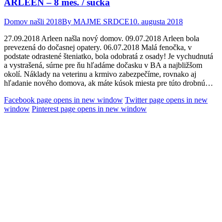
ARLEEN – 8 mes. / sučka
Domov našli 2018
By
MAJME SRDCE
10. augusta 2018
27.09.2018 Arleen našla nový domov. 09.07.2018 Arleen bola
prevezená do dočasnej opatery. 06.07.2018 Malá fenočka, v
podstate odrastené šteniatko, bola odobratá z osady! Je vychudnutá
a vystrašená, súrne pre ňu hľadáme dočasku v BA a najbližšom
okolí. Náklady na veterinu a krmivo zabezpečíme, rovnako aj
hľadanie nového domova, ak máte kúsok miesta pre túto drobnú…
Facebook page opens in new window
Twitter page opens in new
window
Pinterest page opens in new window