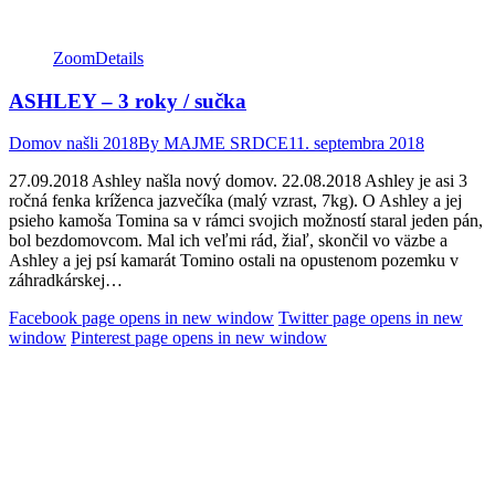
Zoom
Details
ASHLEY – 3 roky / sučka
Domov našli 2018
By
MAJME SRDCE
11. septembra 2018
27.09.2018 Ashley našla nový domov. 22.08.2018 Ashley je asi 3
ročná fenka kríženca jazvečíka (malý vzrast, 7kg). O Ashley a jej
psieho kamoša Tomina sa v rámci svojich možností staral jeden pán,
bol bezdomovcom. Mal ich veľmi rád, žiaľ, skončil vo väzbe a
Ashley a jej psí kamarát Tomino ostali na opustenom pozemku v
záhradkárskej…
Facebook page opens in new window
Twitter page opens in new
window
Pinterest page opens in new window