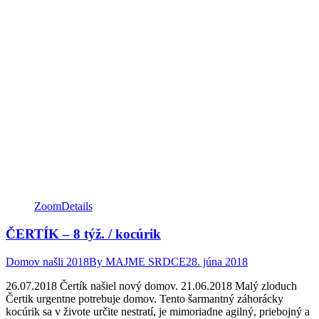
Zoom
Details
ČERTÍK – 8 týž. / kocúrik
Domov našli 2018
By
MAJME SRDCE
28. júna 2018
26.07.2018 Čertík našiel nový domov. 21.06.2018 Malý zloduch
Čertik urgentne potrebuje domov. Tento šarmantný záhorácky
kocúrik sa v živote určite nestratí, je mimoriadne agilný, priebojný a