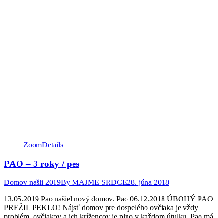
Zoom
Details
PAO – 3 roky / pes
Domov našli 2019
By
MAJME SRDCE
28. júna 2018
13.05.2019 Pao našiel nový domov. Pao 06.12.2018 ÚBOHÝ PAO
PREŽIL PEKLO! Nájsť domov pre dospelého ovčiaka je vždy
problém, ovčiakov a ich krížencov je plno v každom útulku, Pao má