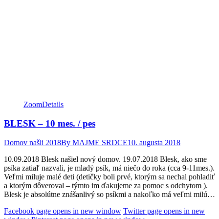
Zoom
Details
BLESK – 10 mes. / pes
Domov našli 2018
By
MAJME SRDCE
10. augusta 2018
10.09.2018 Blesk našiel nový domov. 19.07.2018 Blesk, ako sme
psíka zatiaľ nazvali, je mladý psík, má niečo do roka (cca 9-11mes.).
Veľmi miluje malé deti (detičky boli prvé, ktorým sa nechal pohladiť
a ktorým dôveroval – týmto im ďakujeme za pomoc s odchytom ).
Blesk je absolútne znášanlivý so psíkmi a nakoľko má veľmi milú…
Facebook page opens in new window
Twitter page opens in new