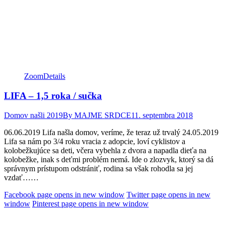
Zoom
Details
LIFA – 1,5 roka / sučka
Domov našli 2019
By
MAJME SRDCE
11. septembra 2018
06.06.2019 Lifa našla domov, veríme, že teraz už trvalý 24.05.2019
Lifa sa nám po 3/4 roku vracia z adopcie, loví cyklistov a
kolobežkujúce sa deti, včera vybehla z dvora a napadla dieťa na
kolobežke, inak s deťmi problém nemá. Ide o zlozvyk, ktorý sa dá
správnym prístupom odstrániť, rodina sa však rohodla sa jej
vzdať……
Facebook page opens in new window
Twitter page opens in new
window
Pinterest page opens in new window