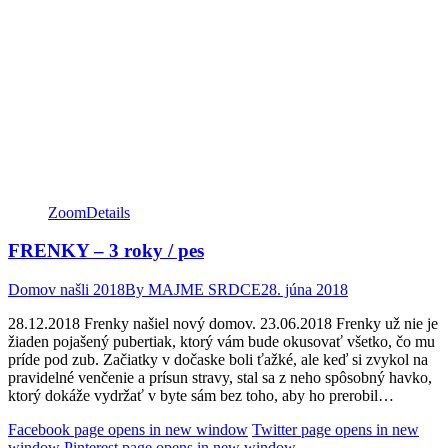
Zoom
Details
FRENKY – 3 roky / pes
Domov našli 2018
By
MAJME SRDCE
28. júna 2018
28.12.2018 Frenky našiel nový domov. 23.06.2018 Frenky už nie je
žiaden pojašený pubertiak, ktorý vám bude okusovať všetko, čo mu
príde pod zub. Začiatky v dočaske boli ťažké, ale keď si zvykol na
pravidelné venčenie a prísun stravy, stal sa z neho spôsobný havko,
ktorý dokáže vydržať v byte sám bez toho, aby ho prerobil…
Facebook page opens in new window
Twitter page opens in new
window
Pinterest page opens in new window