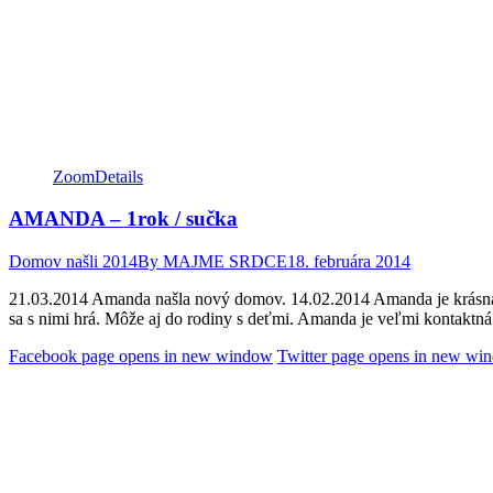
Zoom
Details
AMANDA – 1rok / sučka
Domov našli 2014
By
MAJME SRDCE
18. februára 2014
21.03.2014 Amanda našla nový domov. 14.02.2014 Amanda je krásna, m
sa s nimi hrá. Môže aj do rodiny s deťmi. Amanda je veľmi kontaktn
Facebook page opens in new window
Twitter page opens in new wi