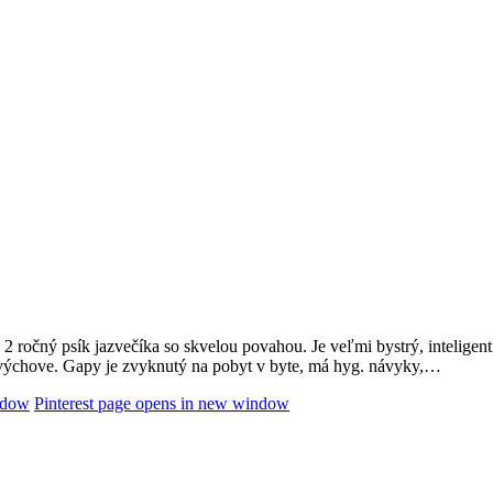
ročný psík jazvečíka so skvelou povahou. Je veľmi bystrý, inteligentn
 výchove. Gapy je zvyknutý na pobyt v byte, má hyg. návyky,…
ndow
Pinterest page opens in new window