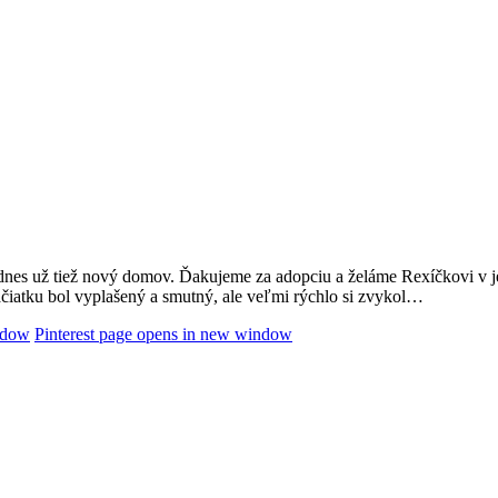
nes už tiež nový domov. Ďakujeme za adopciu a želáme Rexíčkovi v jeh
začiatku bol vyplašený a smutný, ale veľmi rýchlo si zvykol…
ndow
Pinterest page opens in new window