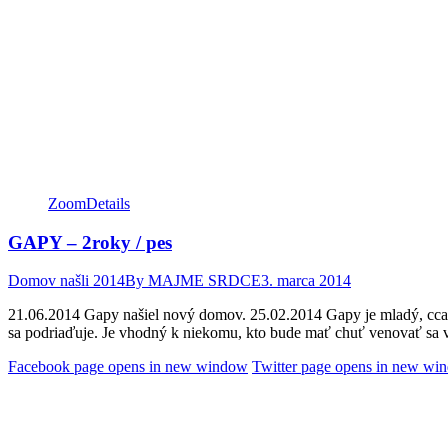
Zoom
Details
GAPY – 2roky / pes
Domov našli 2014
By
MAJME SRDCE
3. marca 2014
21.06.2014 Gapy našiel nový domov. 25.02.2014 Gapy je mladý, cca 2 
sa podriaďuje. Je vhodný k niekomu, kto bude mať chuť venovať sa
Facebook page opens in new window
Twitter page opens in new wi