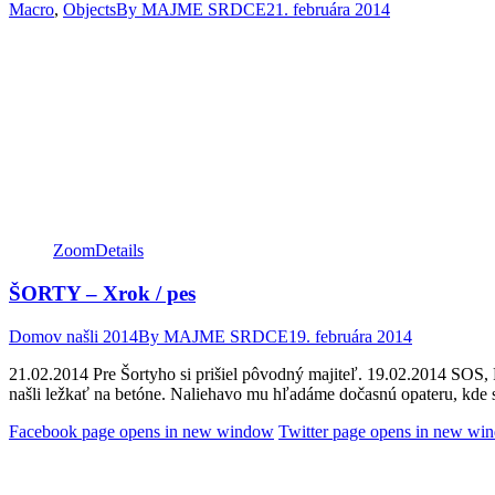
Macro
,
Objects
By
MAJME SRDCE
21. februára 2014
Zoom
Details
ŠORTY – Xrok / pes
Domov našli 2014
By
MAJME SRDCE
19. februára 2014
21.02.2014 Pre Šortyho si prišiel pôvodný majiteľ. 19.02.2014 
našli ležkať na betóne. Naliehavo mu hľadáme dočasnú opateru, kde 
Facebook page opens in new window
Twitter page opens in new wi