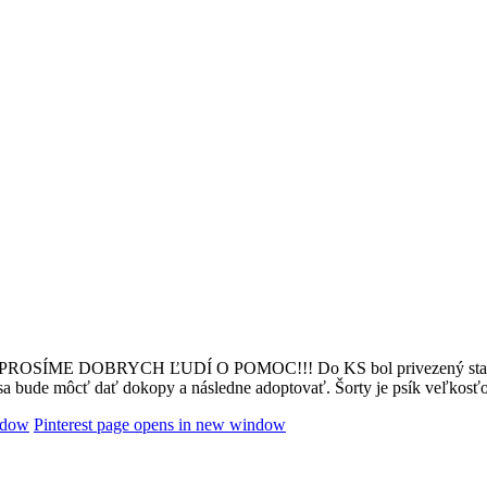
SOS, PROSÍME DOBRYCH ĽUDÍ O POMOC!!! Do KS bol privezený staruč
sa bude môcť dať dokopy a následne adoptovať. Šorty je psík veľkosťo
ndow
Pinterest page opens in new window