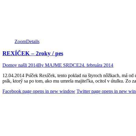
Zoom
Details
REXÍČEK – 2roky / pes
Domov našli 2014
By
MAJME SRDCE
24. februára 2014
12.04.2014 Psíček Rexíček, tento poklad na štyroch nôžkach, má od d
psík, ktorý sa po tom, ako mu umrela majiteľka, ocitol v útulku. Zo 
Facebook page opens in new window
Twitter page opens in new wi