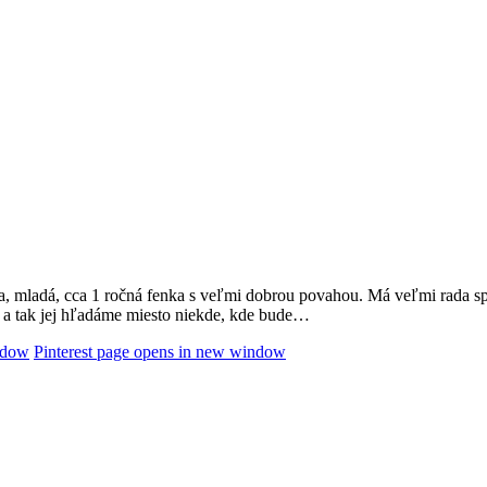
ladá, cca 1 ročná fenka s veľmi dobrou povahou. Má veľmi rada spoloč
á a tak jej hľadáme miesto niekde, kde bude…
ndow
Pinterest page opens in new window