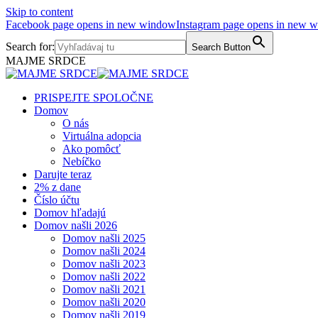
Skip to content
Facebook page opens in new window
Instagram page opens in new 
Search for:
Search Button
MAJME SRDCE
PRISPEJTE SPOLOČNE
Domov
O nás
Virtuálna adopcia
Ako pomôcť
Nebíčko
Darujte teraz
2% z dane
Číslo účtu
Domov hľadajú
Domov našli 2026
Domov našli 2025
Domov našli 2024
Domov našli 2023
Domov našli 2022
Domov našli 2021
Domov našli 2020
Domov našli 2019