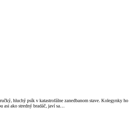
ký, hluchý psík v katastrofálne zanedbanom stave. Kolegynky ho
u asi ako stredný bradáč, javí sa…