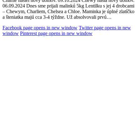
Charlie našiel nový domov. 09.10.2024 Chewy našla nový domov.
06.09.2024 Dnes sme prijali malinkú 5kg Lentilku s jej 4 drobcami
– Chewym, Charliem, Chelsea a Chloe. Maminka je úplné zlatíčko
a šteniatka majú cca 3-4 týždne. Už absolvovali prvú…
Facebook page opens in new window
Twitter page opens in new
window
Pinterest page opens in new window