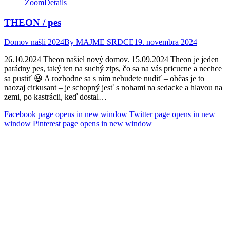
Zoom
Details
THEON / pes
Domov našli 2024
By
MAJME SRDCE
19. novembra 2024
26.10.2024 Theon našiel nový domov. 15.09.2024 Theon je jeden
parádny pes, taký ten na suchý zips, čo sa na vás pricucne a nechce
sa pustiť 😃 A rozhodne sa s ním nebudete nudiť – občas je to
naozaj cirkusant – je schopný jesť s nohami na sedacke a hlavou na
zemi, po kastrácii, keď dostal…
Facebook page opens in new window
Twitter page opens in new
window
Pinterest page opens in new window