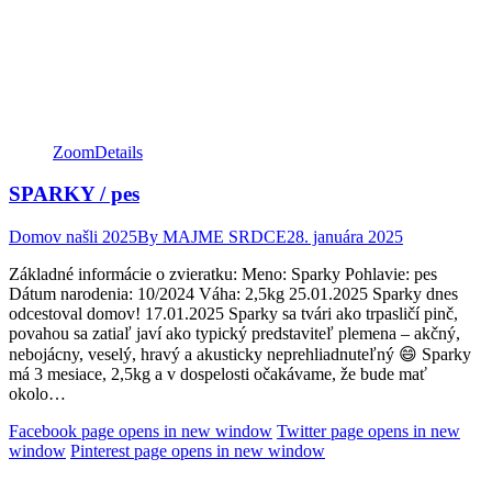
Zoom
Details
SPARKY / pes
Domov našli 2025
By
MAJME SRDCE
28. januára 2025
Základné informácie o zvieratku: Meno: Sparky Pohlavie: pes
Dátum narodenia: 10/2024 Váha: 2,5kg 25.01.2025 Sparky dnes
odcestoval domov! 17.01.2025 Sparky sa tvári ako trpasličí pinč,
povahou sa zatiaľ javí ako typický predstaviteľ plemena – akčný,
nebojácny, veselý, hravý a akusticky neprehliadnuteľný 😄 Sparky
má 3 mesiace, 2,5kg a v dospelosti očakávame, že bude mať
okolo…
Facebook page opens in new window
Twitter page opens in new
window
Pinterest page opens in new window