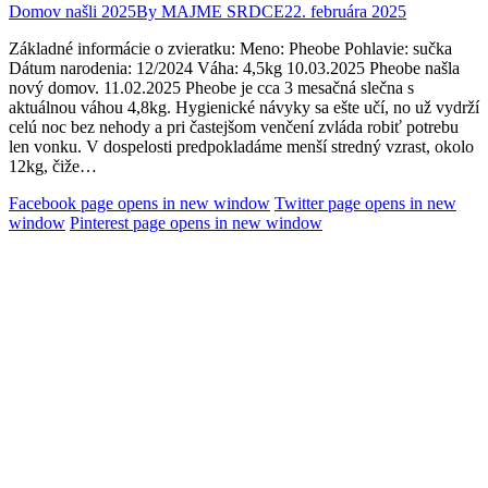
Domov našli 2025
By
MAJME SRDCE
22. februára 2025
Základné informácie o zvieratku: Meno: Pheobe Pohlavie: sučka
Dátum narodenia: 12/2024 Váha: 4,5kg 10.03.2025 Pheobe našla
nový domov. 11.02.2025 Pheobe je cca 3 mesačná slečna s
aktuálnou váhou 4,8kg. Hygienické návyky sa ešte učí, no už vydrží
celú noc bez nehody a pri častejšom venčení zvláda robiť potrebu
len vonku. V dospelosti predpokladáme menší stredný vzrast, okolo
12kg, čiže…
Facebook page opens in new window
Twitter page opens in new
window
Pinterest page opens in new window