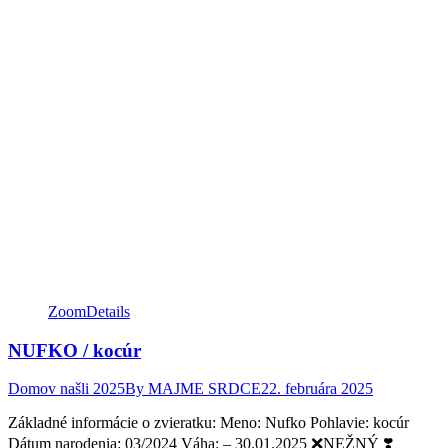
Zoom
Details
NUFKO / kocúr
Domov našli 2025
By
MAJME SRDCE
22. februára 2025
Základné informácie o zvieratku: Meno: Nufko Pohlavie: kocúr
Dátum narodenia: 03/2024 Váha: – 30.01.2025 ❌NEŽNÝ ❣️