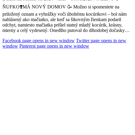
ŇUFKO❣️MÁ NOVÝ DOMOV 🥳 Možno si spomeniete na
priložený oznam a vyhrážky voči úbohému kocúrikovi – bol nám
nahlásený ako mačiatko, ale keď sa šikovným žienkam podaril
odchyt, namiesto mačiatka prišiel statný mladý kocúrik, krásny,
mierny a celý vydesený. Onedlho putoval do dlhodobej dočasky…
Facebook page opens in new window
Twitter page opens in new
window
Pinterest page opens in new window