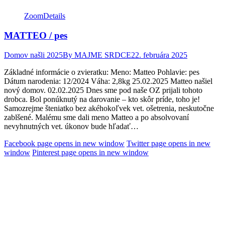
Zoom
Details
MATTEO / pes
Domov našli 2025
By
MAJME SRDCE
22. februára 2025
Základné informácie o zvieratku: Meno: Matteo Pohlavie: pes
Dátum narodenia: 12/2024 Váha: 2,8kg 25.02.2025 Matteo našiel
nový domov. 02.02.2025 Dnes sme pod naše OZ prijali tohoto
drobca. Bol ponúknutý na darovanie – kto skôr príde, toho je!
Samozrejme šteniatko bez akéhokoľvek vet. ošetrenia, neskutočne
zablšené. Malému sme dali meno Matteo a po absolvovaní
nevyhnutných vet. úkonov bude hľadať…
Facebook page opens in new window
Twitter page opens in new
window
Pinterest page opens in new window