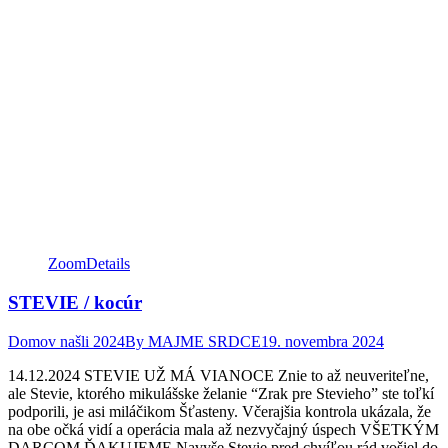
Zoom
Details
STEVIE / kocúr
Domov našli 2024
By
MAJME SRDCE
19. novembra 2024
14.12.2024 STEVIE UŽ MÁ VIANOCE Znie to až neuveriteľne,
ale Stevie, ktorého mikulášske želanie “Zrak pre Stevieho” ste toľkí
podporili, je asi miláčikom Šťasteny. Včerajšia kontrola ukázala, že
na obe očká vidí a operácia mala až nezvyčajný úspech VŠETKÝM
DARCOM ĎAKUJEME Navyše Stevie pred chvíľou rád vošiel do