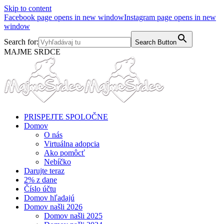
Skip to content
Facebook page opens in new window
Instagram page opens in new
window
Search for:
Search Button
MAJME SRDCE
PRISPEJTE SPOLOČNE
Domov
O nás
Virtuálna adopcia
Ako pomôcť
Nebíčko
Darujte teraz
2% z dane
Číslo účtu
Domov hľadajú
Domov našli 2026
Domov našli 2025