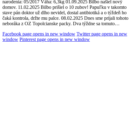
narodenia: 05/2017 Váha: 6,3kg 01.09.2025 Bilbo našiel nový
domov. 11.02.2025 Bilbo prišiel o 10 zubov! Papuľku v takomto
stave pán doktor už dlho nevidel, dostal antibiotiká a o týždeň ho
čaká kontrola, držte mu palce. 08.02.2025 Dnes sme prijali tohoto
neboráka z OZ Topolcianske packy. Dva týždne sa tomuto…
Facebook page opens in new window
Twitter page opens in new
window
Pinterest page opens in new window