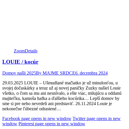
Zoom
Details
LOUIE / kocúr
Domov našli 2025
By
MAJME SRDCE
6. decembra 2024
29.03.2025 LOUIE – Ušmudlané mačiatko je už minulosťou, u
svojej dočaskárky a teraz už aj novej paničky Zuzky našiel Louie
všetko, o čom sa mu ani nesnívalo, a ešte viac, milujúcu a oddanú
majiteľku, kamoša hafka a ďalšieho kocúrika… Lepší domov by
sme si pre neho nevedeli ani predstaviť. 26.11.2024 Louie je
nekonečne ľúbezné odrastené…
Facebook page opens in new window
Twitter page opens in new
window
Pinterest page opens in new window