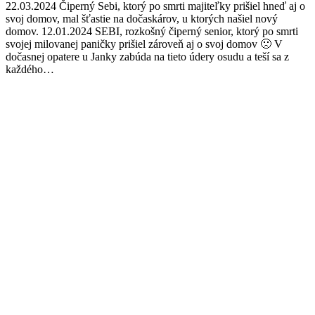
22.03.2024 Čiperný Sebi, ktorý po smrti majiteľky prišiel hneď aj o
svoj domov, mal šťastie na dočaskárov, u ktorých našiel nový
domov. 12.01.2024 SEBI, rozkošný čiperný senior, ktorý po smrti
svojej milovanej paničky prišiel zároveň aj o svoj domov 🙁 V
dočasnej opatere u Janky zabúda na tieto údery osudu a teší sa z
každého…
Facebook
Twitter
Pinterest
page
page
page
opens
opens
opens
in
in
in
new
new
new
window
window
window