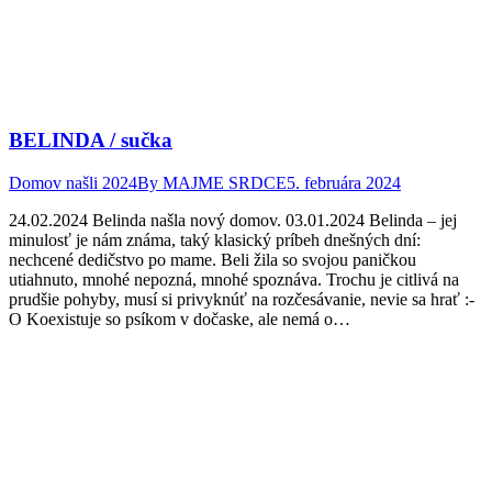
BELINDA / sučka
Domov našli 2024
By
MAJME SRDCE
5. februára 2024
24.02.2024 Belinda našla nový domov. 03.01.2024 Belinda – jej
minulosť je nám známa, taký klasický príbeh dnešných dní:
nechcené dedičstvo po mame. Beli žila so svojou paničkou
utiahnuto, mnohé nepozná, mnohé spoznáva. Trochu je citlivá na
prudšie pohyby, musí si privyknúť na rozčesávanie, nevie sa hrať :-
O Koexistuje so psíkom v dočaske, ale nemá o…
Facebook
Twitter
Pinterest
page
page
page
opens
opens
opens
in
in
in
new
new
new
window
window
window