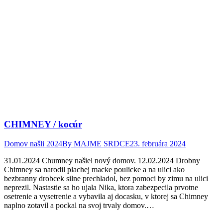
CHIMNEY / kocúr
Domov našli 2024
By
MAJME SRDCE
23. februára 2024
31.01.2024 Chumney našiel nový domov. 12.02.2024 Drobny
Chimney sa narodil plachej macke poulicke a na ulici ako
bezbranny drobcek silne prechladol, bez pomoci by zimu na ulici
neprezil. Nastastie sa ho ujala Nika, ktora zabezpecila prvotne
osetrenie a vysetrenie a vybavila aj docasku, v ktorej sa Chimney
naplno zotavil a pockal na svoj trvaly domov.…
Facebook
Twitter
Pinterest