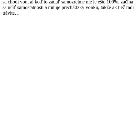
sa chodí von, aj keď to zatiaľ samozrejme nie je ešte 100%, začína
sa učiť samostatnosti a miluje prechádzky vonku, takže ak tiež radi
trávite…
Facebook
Twitter
Pinterest
page
page
page
opens
opens
opens
in
in
in
new
new
new
window
window
window