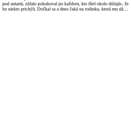
pod autami, zúfalo pokukoval po každom, kto išiel okolo dúfajúc, že
ho niekto prichýli. Dočkal sa a dnes čaká na rodinku, ktorá mu dá…
Facebook
Twitter
Pinterest
page
page
page
opens
opens
opens
in
in
in
new
new
new
window
window
window