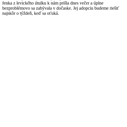
fenka z levického útulku k nám prišla dnes večer a úplne
bezproblémovo sa zabývala v dočaske. Jej adopciu budeme riešiť
najskôr o týždeň, keď sa oťuká.
Facebook
Twitter
Pinterest
page
page
page
opens
opens
opens
in
in
in
new
new
new
window
window
window