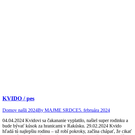
KVIDO / pes
Domov našli 2024
By
MAJME SRDCE
5. februára 2024
04.04.2024 Kvidovi sa čakananie vyplatilo, našiel super rodinku a
bude bývať kúsok za hranicami v Rakúsku. 29.02.2024 Kvido
hľadá tú najlepšiu rodinu – už robí pokroky, začína chápať, že cikať