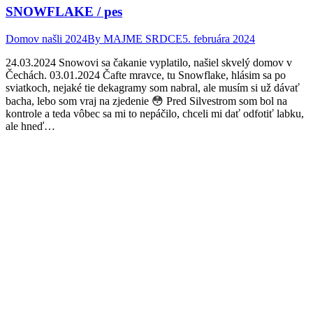
SNOWFLAKE / pes
Domov našli 2024
By
MAJME SRDCE
5. februára 2024
24.03.2024 Snowovi sa čakanie vyplatilo, našiel skvelý domov v
Čechách. 03.01.2024 Čafte mravce, tu Snowflake, hlásim sa po
sviatkoch, nejaké tie dekagramy som nabral, ale musím si už dávať
bacha, lebo som vraj na zjedenie 😳 Pred Silvestrom som bol na
kontrole a teda vôbec sa mi to nepáčilo, chceli mi dať odfotiť labku,
ale hneď…
Facebook
Twitter
Pinterest
page
page
page
opens
opens
opens
in
in
in
new
new
new
window
window
window