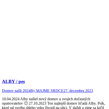
ALBY / pes
Domov našli 2024
By
MAJME SRDCE
27. decembra 2023
10.04.2024 Alby našiel nový domov u svojich dočasných
opatrovatelov 🙂 27.10.2023 Ten najlepší domov hľadá Alby. Psík,
ktorí od svojho útleho veku živoril na ulici. V daždi a zime sa krčil