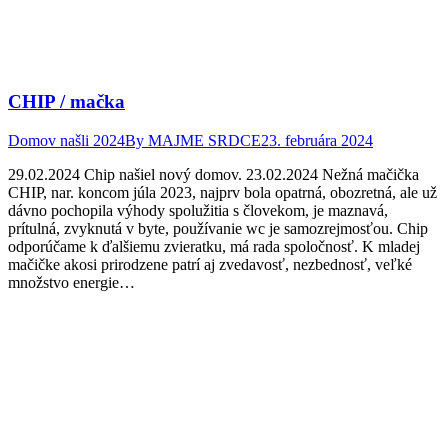
CHIP / mačka
Domov našli 2024
By
MAJME SRDCE
23. februára 2024
29.02.2024 Chip našiel nový domov. 23.02.2024 Nežná mačička
CHIP, nar. koncom júla 2023, najprv bola opatrná, obozretná, ale už
dávno pochopila výhody spolužitia s človekom, je maznavá,
prítulná, zvyknutá v byte, používanie wc je samozrejmosťou. Chip
odporúčame k ďalšiemu zvieratku, má rada spoločnosť. K mladej
mačičke akosi prirodzene patrí aj zvedavosť, nezbednosť, veľké
množstvo energie…
Facebook
Twitter
Pinterest
page
page
page
opens
opens
opens
in
in
in
new
new
new
window
window
window