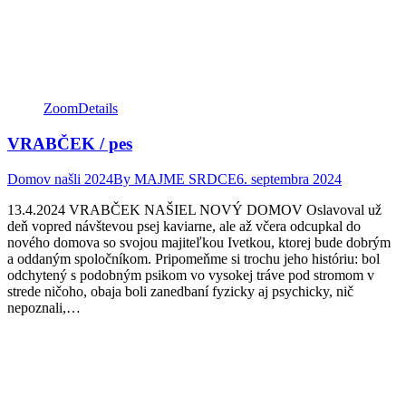
Zoom
Details
VRABČEK / pes
Domov našli 2024
By
MAJME SRDCE
6. septembra 2024
13.4.2024 VRABČEK NAŠIEL NOVÝ DOMOV Oslavoval už
deň vopred návštevou psej kaviarne, ale až včera odcupkal do
nového domova so svojou majiteľkou Ivetkou, ktorej bude dobrým
a oddaným spoločníkom. Pripomeňme si trochu jeho históriu: bol
odchytený s podobným psikom vo vysokej tráve pod stromom v
strede ničoho, obaja boli zanedbaní fyzicky aj psychicky, nič
nepoznali,…
Facebook
Twitter
Pinterest
page
page
page
opens
opens
opens
in
in
in
new
new
new