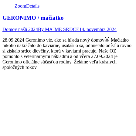
Zoom
Details
GERONIMO / mačiatko
Domov našli 2024
By
MAJME SRDCE
14. novembra 2024
28.09.2024 Geronimo vie, ako sa hľadá nový domov😻 Mačiatko
nikoho nakráčalo do kaviarne, usalašilo sa, odmietalo odísť a rovno
si získalo srdce dievčiny, ktorá v kaviarni pracuje. Naše OZ
pomohlo s veterinarnymi nákladmi a od včera 27.09.2024 je
Geronimo oficiálne súčasťou rodiny. Želáme veľa krásnych
spoločných rokov.
Facebook
Twitter
Pinterest
page
page
page
opens
opens
opens
in
in
in
new
new
new
window
window
window