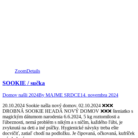
Zoom
Details
SOOKIE / sučka
Domov našli 2024
By
MAJME SRDCE
14. novembra 2024
20.10.2024 Sookie našla nový domov. 02.10.2024 ❌❌❌
DROBNÁ SOOKIE HĽADÁ NOVÝ DOMOV ❌❌❌ šteniatko s
magickým dátumom narodenia 6.6.2024, 5 kg roztomilosti a
ľúbeznosti, nemá problém s nikým a s ničím, každého ľúbi, je
zvyknutá na deti a iné psíčky. Hygienické návyky treba ešte
docvičiť, zatiaľ chodí na podložku. Je čipovaná, očkovaná, kufríček