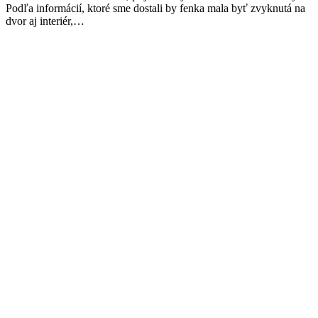
Podľa informácií, ktoré sme dostali by fenka mala byť zvyknutá na
dvor aj interiér,…
Facebook
Twitter
Pinterest
page
page
page
opens
opens
opens
in
in
in
new
new
new
window
window
window