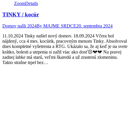
Zoom
Details
TINKY / kocúr
Domov našli 2024
By
MAJME SRDCE
20. septembra 2024
11.10.2024 Tinky našiel nový domov. 18.09.2024 Včera bol
nájdený, cca 4 mes. kocúrik, pracovným menom Tinky. Absolvoval
dnes kompletné vyšetrenia a RTG. Ukázalo sa, že aj keď je na svete
krátko, bolesti a utrpenia si zažil viac ako dosť😔💔💔 Na pravej
zadnej labke má starú, veľmi škaredú a už zrastenú zlomeninu.
Takto strašne trpel bez…
Facebook
Twitter
Pinterest
page
page
page
opens
opens
opens
in
in
in
new
new
new
window
window
window