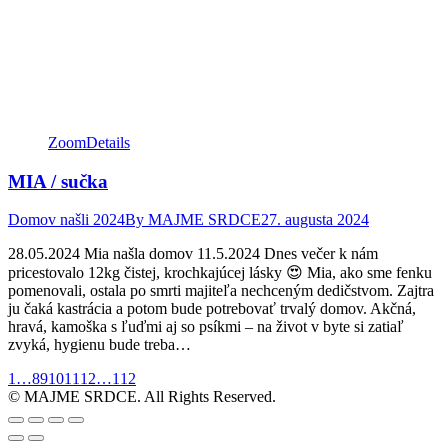
Zoom
Details
MIA / sučka
Domov našli 2024
By
MAJME SRDCE
27. augusta 2024
28.05.2024 Mia našla domov 11.5.2024 Dnes večer k nám
pricestovalo 12kg čistej, krochkajúcej lásky 😍 Mia, ako sme fenku
pomenovali, ostala po smrti majiteľa nechceným dedičstvom. Zajtra
ju čaká kastrácia a potom bude potrebovať trvalý domov. Akčná,
hravá, kamoška s ľuďmi aj so psíkmi – na život v byte si zatiaľ
zvyká, hygienu bude treba…
Facebook
Twitter
Pinterest
1
…
8
9
10
11
12
…
112
page
page
page
© MAJME SRDCE. All Rights Reserved.
opens
opens
opens
Go
in
in
in
to