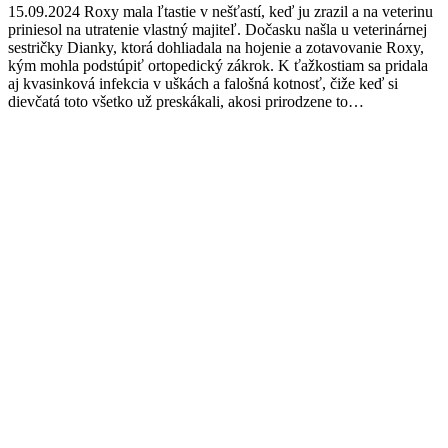
15.09.2024 Roxy mala ľtastie v nešťastí, keď ju zrazil a na veterinu
priniesol na utratenie vlastný majiteľ. Dočasku našla u veterinárnej
sestričky Dianky, ktorá dohliadala na hojenie a zotavovanie Roxy,
kým mohla podstúpiť ortopedický zákrok. K ťažkostiam sa pridala
aj kvasinková infekcia v uškách a falošná kotnosť, čiže keď si
dievčatá toto všetko už preskákali, akosi prirodzene to…
Facebook
Twitter
Pinterest
page
page
page
opens
opens
opens
in
in
in
new
new
new
window
window
window