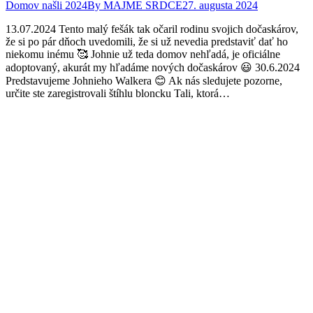
Domov našli 2024
By
MAJME SRDCE
27. augusta 2024
13.07.2024 Tento malý fešák tak očaril rodinu svojich dočaskárov,
že si po pár dňoch uvedomili, že si už nevedia predstaviť dať ho
niekomu inému 🥰 Johnie už teda domov nehľadá, je oficiálne
adoptovaný, akurát my hľadáme nových dočaskárov 😃 30.6.2024
Predstavujeme Johnieho Walkera 😊 Ak nás sledujete pozorne,
určite ste zaregistrovali štíhlu bloncku Tali, ktorá…
Facebook
Twitter
Pinterest
page
page
page
opens
opens
opens
in
in
in
new
new
new
window
window
window