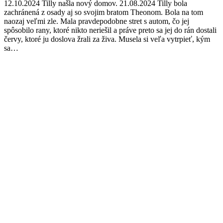
12.10.2024 Tilly našla nový domov. 21.08.2024 Tilly bola
zachránená z osady aj so svojim bratom Theonom. Bola na tom
naozaj veľmi zle. Mala pravdepodobne stret s autom, čo jej
spôsobilo rany, ktoré nikto neriešil a práve preto sa jej do rán dostali
červy, ktoré ju doslova žrali za živa. Musela si veľa vytrpieť, kým
sa…
Facebook
Twitter
Pinterest
page
page
page
opens
opens
opens
in
in
in
new
new
new
window
window
window