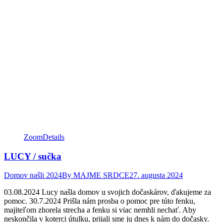
Zoom
Details
LUCY / sučka
Domov našli 2024
By
MAJME SRDCE
27. augusta 2024
03.08.2024 Lucy našla domov u svojich dočaskárov, ďakujeme za
pomoc. 30.7.2024 Prišla nám prosba o pomoc pre túto fenku,
majiteľom zhorela strecha a fenku si viac nemhli nechať. Aby
neskončila v koterci útulku, prijali sme ju dnes k nám do dočasky.