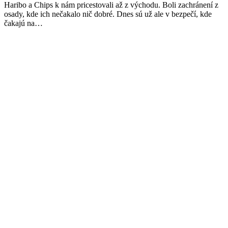
Haribo a Chips k nám pricestovali až z východu. Boli zachránení z
osady, kde ich nečakalo nič dobré. Dnes sú už ale v bezpečí, kde
čakajú na…
Facebook
Twitter
Pinterest
page
page
page
opens
opens
opens
in
in
in
new
new
new
window
window
window