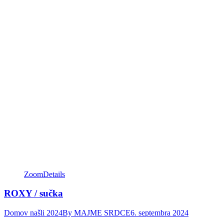
Zoom
Details
ROXY / sučka
Domov našli 2024
By
MAJME SRDCE
6. septembra 2024