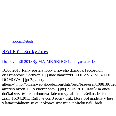
opens
opens
opens
in
in
in
new
new
new
window
window
window
Zoom
Details
RALFY – 3roky / pes
Domov našli 2013
By
MAJME SRDCE
12. augusta 2013
16.06.2013 Ralfy posiela fotky z nového domova. [accordion
class=’accord3′ active=’1′] [slide name=“POZDRAV Z NOVÉHO
DOMOVA“] [pe2-gallery
album=“http://picasaweb.google.com/data/feed/base/user/108818
alt=rss&hl=en_US&kind=photo“ ] [hr] 21.05.2013 Ralfík sa dnes
dočkal vysnívaného domova, kde mu vynahradia všetko zlé, čo
zažil. 15.04.2013 Ralfy je cca 3 ročný psík, ktorý bol nájdený v lese
v katastrofálnom stave, dokonca sme mu v nošteku našli brok.…
Facebook
Twitter
Pinterest