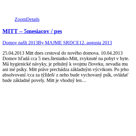
Zoom
Details
MITT – 5mesiacov / pes
Domov našli 2013
By
MAJME SRDCE
12. augusta 2013
25.04.2013 Mitt dnes cestoval do nového domova. 10.04.2013
Domov hľadá cca 5 mes.šteniatko-Mitt, zvyknuté na pobyt v byte.
Má hygienické návyky, je prítulný k svojmu človeku, nevadia mu
ani iné psíky. Mitt práve prechádza základným výcvikom. Po jeho
absolvovaní /cca za týždeň/ z neho bude vychovaný psík, ovládať
bude základné povely. Mitt je vhodný len…
Facebook
Twitter
Pinterest
page
page
page
opens
opens
opens
in
in
in
new
new
new
window
window
window