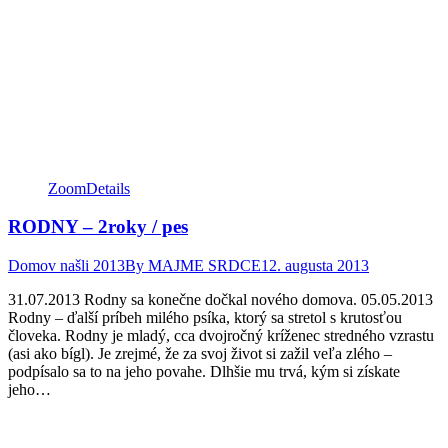
Facebook
Twitter
Pinterest
page
page
page
opens
opens
opens
in
in
in
new
new
new
window
window
window
Zoom
Details
RODNY – 2roky / pes
Domov našli 2013
By
MAJME SRDCE
12. augusta 2013
31.07.2013 Rodny sa konečne dočkal nového domova. 05.05.2013
Rodny – ďalší príbeh milého psíka, ktorý sa stretol s krutosťou
človeka. Rodny je mladý, cca dvojročný kríženec stredného vzrastu
(asi ako bígl). Je zrejmé, že za svoj život si zažil veľa zlého –
podpísalo sa to na jeho povahe. Dlhšie mu trvá, kým si získate
jeho…
Facebook
Twitter
Pinterest
page
page
page