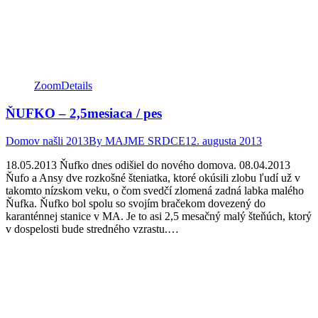
new
new
new
window
window
window
Zoom
Details
ŇUFKO – 2,5mesiaca / pes
Domov našli 2013
By
MAJME SRDCE
12. augusta 2013
18.05.2013 Ňufko dnes odišiel do nového domova. 08.04.2013
Ňufo a Ansy dve rozkošné šteniatka, ktoré okúsili zlobu ľudí už v
takomto nízskom veku, o čom svedčí zlomená zadná labka malého
Ňufka. Ňufko bol spolu so svojím bračekom dovezený do
karanténnej stanice v MA. Je to asi 2,5 mesačný malý šteňúch, ktorý
v dospelosti bude stredného vzrastu.…
Facebook
Twitter
Pinterest
page
page
page
opens
opens
opens
in
in
in
new
new
new
window
window
window