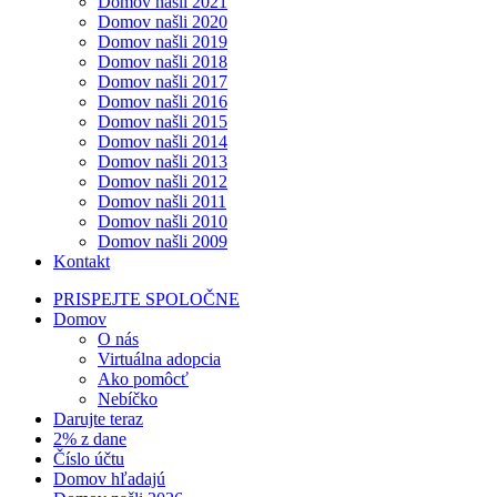
Domov našli 2021
Domov našli 2020
Domov našli 2019
Domov našli 2018
Domov našli 2017
Domov našli 2016
Domov našli 2015
Domov našli 2014
Domov našli 2013
Domov našli 2012
Domov našli 2011
Domov našli 2010
Domov našli 2009
Kontakt
PRISPEJTE SPOLOČNE
Domov
O nás
Virtuálna adopcia
Ako pomôcť
Nebíčko
Darujte teraz
2% z dane
Číslo účtu
Domov hľadajú