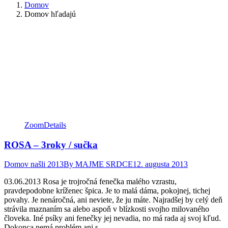
Domov
Domov hľadajú
Zoom
Details
ROSA – 3roky / sučka
Domov našli 2013
By
MAJME SRDCE
12. augusta 2013
03.06.2013 Rosa je trojročná fenečka malého vzrastu,
pravdepodobne kríženec špica. Je to malá dáma, pokojnej, tichej
povahy. Je nenáročná, ani neviete, že ju máte. Najradšej by celý deň
strávila maznaním sa alebo aspoň v blízkosti svojho milovaného
človeka. Iné psíky ani fenečky jej nevadia, no má rada aj svoj kľud.
Dokonca nemá problém ani s…