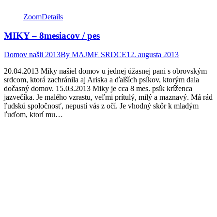
Zoom
Details
MIKY – 8mesiacov / pes
Domov našli 2013
By
MAJME SRDCE
12. augusta 2013
20.04.2013 Miky našiel domov u jednej úžasnej pani s obrovským
srdcom, ktorá zachránila aj Ariska a ďalších psíkov, ktorým dala
dočasný domov. 15.03.2013 Miky je cca 8 mes. psík kríženca
jazvečíka. Je malého vzrastu, veľmi prítulý, milý a maznavý. Má rád
ľudskú spoločnosť, nepustí vás z očí. Je vhodný skôr k mladým
ľuďom, ktorí mu…
Facebook
Twitter
Pinterest
page
page
page
opens
opens
opens
in
in
in
new
new
new
window
window
window