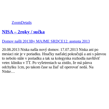
Zoom
Details
NISA – 2roky / sučka
Domov našli 2013
By
MAJME SRDCE
12. augusta 2013
20.08.2013 Niska našla nový domov. 17.07.2013 Niska ani po
mesiaci nie je v poriadku. Hnačky naďalej pokračujú a ani s pánvou
to nebolo stále v poriadku a tak sa kolegynka rozhodla navštíviť
veter. kliniku v TT. Po vyšetreniach sa zistilo, že má pánva
odchylku 1cm, po takom čase sa žiaľ už operovať nedá. Na
Niske…
Facebook
Twitter
Pinterest
page
page
page
opens
opens
opens
in
in
in
new
new
new
window
window
window