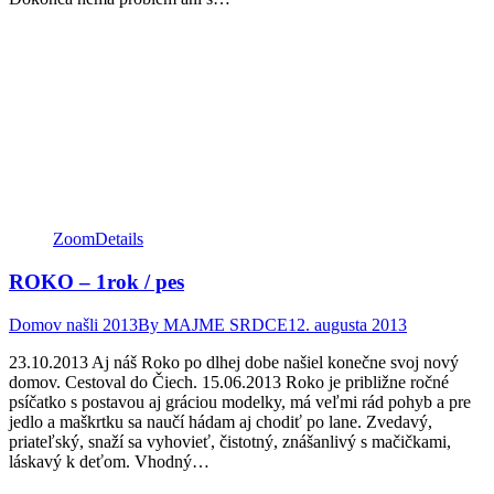
Facebook
Twitter
Pinterest
page
page
page
opens
opens
opens
in
in
in
new
new
new
window
window
window
Zoom
Details
ROKO – 1rok / pes
Domov našli 2013
By
MAJME SRDCE
12. augusta 2013
23.10.2013 Aj náš Roko po dlhej dobe našiel konečne svoj nový
domov. Cestoval do Čiech. 15.06.2013 Roko je približne ročné
psíčatko s postavou aj gráciou modelky, má veľmi rád pohyb a pre
jedlo a maškrtku sa naučí hádam aj chodiť po lane. Zvedavý,
priateľský, snaží sa vyhovieť, čistotný, znášanlivý s mačičkami,
láskavý k deťom. Vhodný…